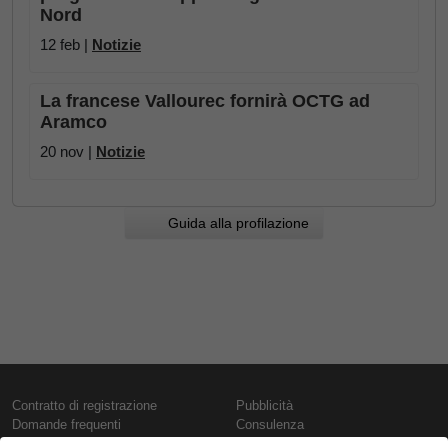
Nord
12 feb |
Notizie
La francese Vallourec fornirà OCTG ad
Aramco
20 nov |
Notizie
Guida alla profilazione
Contratto di registrazione
Pubblicità
Domande frequenti
Consulenza
Informativa sull'uso dei cookie
Rapporti e pubblicazioni