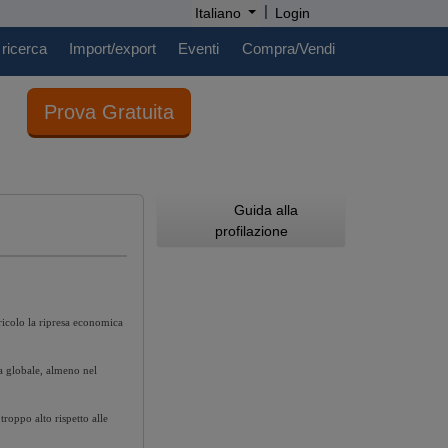
|
Italiano
Login
 ricerca
Import/export
Eventi
Compra/Vendi
Prova Gratuita
Guida alla
profilazione
ericolo la ripresa economica
a globale, almeno nel
roppo alto rispetto alle