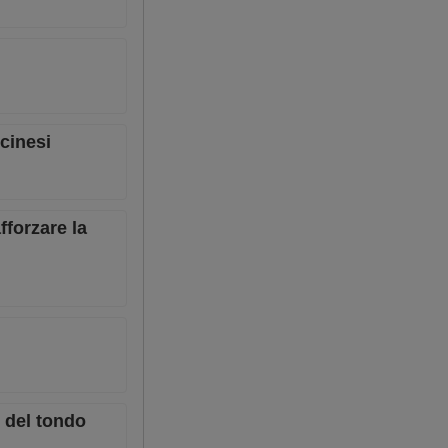
 cinesi
fforzare la
i del tondo