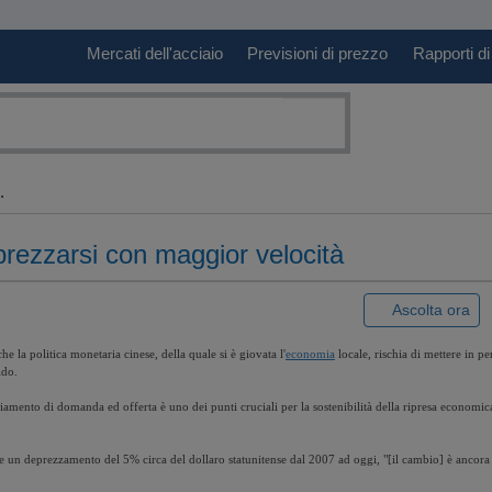
Mercati dell'acciaio
Previsioni di prezzo
Rapporti di
.
prezzarsi con maggior velocità
|
Ascolta ora
 la politica monetaria cinese, della quale si è giovata l'
economia
locale, rischia di mettere in p
ido.
amento di domanda ed offerta è uno dei punti cruciali per la sostenibilità della ripresa economic
te un deprezzamento del 5% circa del dollaro statunitense dal 2007 ad oggi, "[il cambio] è ancora t