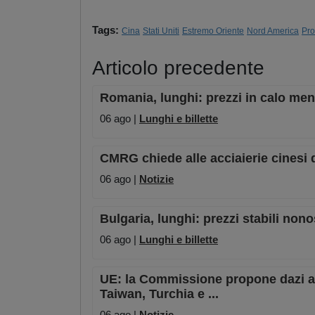
Tags:
Cina
Stati Uniti
Estremo Oriente
Nord America
Pro
Articolo precedente
Romania, lunghi: prezzi in calo men
06 ago |
Lunghi e billette
CMRG chiede alle acciaierie cinesi d
06 ago |
Notizie
Bulgaria, lunghi: prezzi stabili no
06 ago |
Lunghi e billette
UE: la Commissione propone dazi ant
Taiwan, Turchia e ...
06 ago |
Notizie