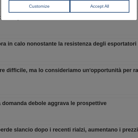
t sotto pressione, ma aumenta l'attività di mercato
ora in calo nonostante la resistenza degli esportatori
e difficile, ma lo consideriamo un'opportunità per ra
 la domanda debole aggrava le prospettive
rde slancio dopo i recenti rialzi, aumentano i prezz