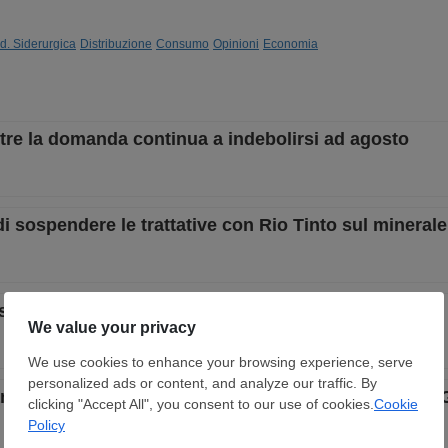
d. Siderurgica
Distribuzione
Consumo
Opinioni
Economia
tre la domanda continua a indebolirsi ad agosto
i sospendere le trattative con Rio Tinto sul minerale 
nostante un mercato sempre più fermo
idumping definitivi sui laminati a freddo da India,