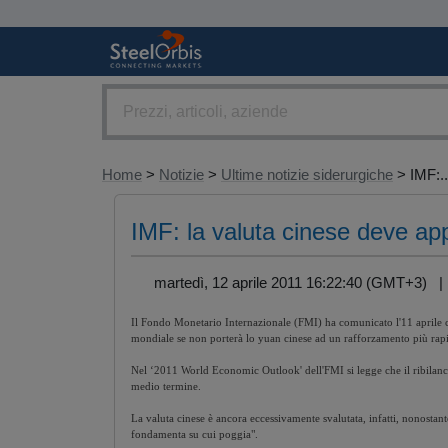
Home
>
Notizie
>
Ultime notizie siderurgiche
> IMF:..
IMF: la valuta cinese deve ap
martedì, 12 aprile 2011 16:22:40 (GMT+3) 
Il Fondo Monetario Internazionale (FMI) ha comunicato l'11 aprile che
mondiale se non porterà lo yuan cinese ad un rafforzamento più rap
Nel ‘2011 World Economic Outlook' dell'FMI si legge che il ribilanci
medio termine.
La valuta cinese è ancora eccessivamente svalutata, infatti, nonostan
fondamenta su cui poggia".