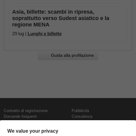
Asia, billette: scambi in ripresa,
soprattutto verso Sudest asiatico e la
regione MENA
29 lug |
Lunghi e billette
Guida alla profilazione
Contratto di registrazione
Pubblicità
Domande frequenti
Consulenza
Informativa sull'uso dei cookie
Rapporti e pubblicazioni
Presentazione
Contattaci