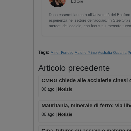
Editore
Dopo essermi laureata all’Università del Bosforo 
esperienza nel settore dell’acciaio. In SteelOrbis
mercati dell’acciaio, con focus sul mercato turc
Tags:
Miner. Ferroso
Materie Prime
Australia
Oceania
P
Articolo precedente
CMRG chiede alle acciaierie cinesi d
06 ago |
Notizie
Mauritania, minerale di ferro: via lib
06 ago |
Notizie
Cina, futures su acciaio e materie p