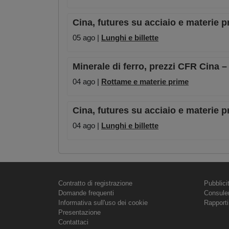
Cina, futures su acciaio e materie p
05 ago |
Lunghi e billette
Minerale di ferro, prezzi CFR Cina 
04 ago |
Rottame e materie prime
Cina, futures su acciaio e materie p
04 ago |
Lunghi e billette
Contratto di registrazione
Pubblici
Domande frequenti
Consule
Informativa sull'uso dei cookie
Rapporti
Presentazione
Contattaci