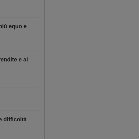
 più equo e
endite e al
difficoltà