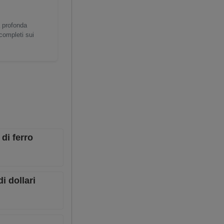
a profonda
 completi sui
di ferro
i dollari