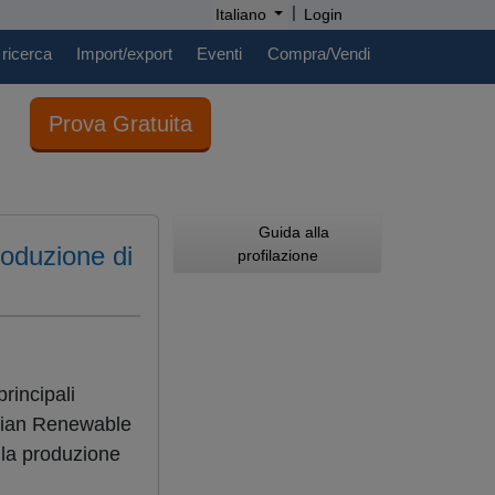
|
Italiano
Login
 ricerca
Import/export
Eventi
Compra/Vendi
Prova Gratuita
Guida alla
roduzione di
profilazione
rincipali
alian Renewable
lla produzione