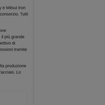
 e Mitsui Iron
consorzio. Tutti
ione
 il più grande
ettivo di
issioni tramite
alla produzione
l’acciaio. Lo