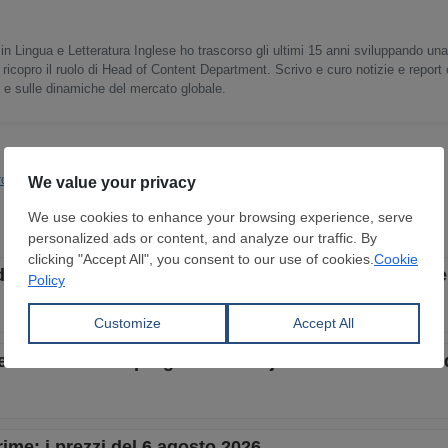
in Lingua e Letteratura Inglese ho trascorso gli ultimi 15 anni sviluppando un
 ricopro il ruolo di Head of Content Department. Scrivo e curo notizie e report
o e sulle dinamiche del mercato globale.
rod. Siderurgica
Decarbonizzazione
Rio Tinto
BlueScope
BHP Billiton
i sospendere le trattative con Rio Tinto sul minerale 
era definitivo al progetto Al-Aouja da oltre 2 miliardi d
rime: i prezzi del 6 agosto 2026