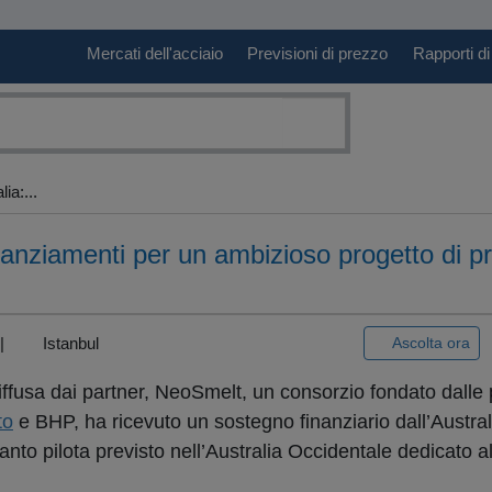
Mercati dell'acciaio
Previsioni di prezzo
Rapporti di
ia:...
inanziamenti per un ambizioso progetto di p
) |
Istanbul
Ascolta ora
fusa dai partner, NeoSmelt, un consorzio fondato dalle p
to
e BHP, ha ricevuto un sostegno finanziario dall’Austr
to pilota previsto nell’Australia Occidentale dedicato a