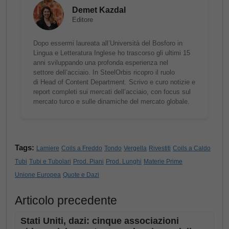
Demet Kazdal
Editore
Dopo essermi laureata all’Università del Bosforo in
Lingua e Letteratura Inglese ho trascorso gli ultimi 15
anni sviluppando una profonda esperienza nel
settore dell’acciaio. In SteelOrbis ricopro il ruolo
di Head of Content Department. Scrivo e curo notizie e
report completi sui mercati dell’acciaio, con focus sul
mercato turco e sulle dinamiche del mercato globale.
Tags:
Lamiere
Coils a Freddo
Tondo
Vergella
Rivestiti
Coils a Caldo
Tubi
Tubi e Tubolari
Prod. Piani
Prod. Lunghi
Materie Prime
Unione Europea
Quote e Dazi
Articolo precedente
Stati Uniti, dazi: cinque associazioni