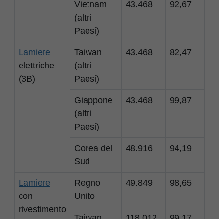
Vietnam
43.468
92,67
(altri
Paesi)
Lamiere
Taiwan
43.468
82,47
elettriche
(altri
(3B)
Paesi)
Giappone
43.468
99,87
(altri
Paesi)
Corea del
48.916
94,19
Sud
Lamiere
Regno
49.849
98,65
con
Unito
rivestimento
Taiwan
118.012
99,17