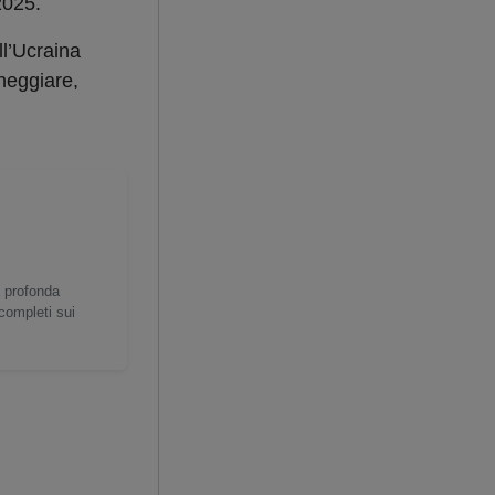
2025.
ll’Ucraina
neggiare,
a profonda
 completi sui