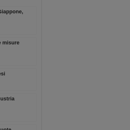
 Giappone,
le misure
esi
ustria
quote