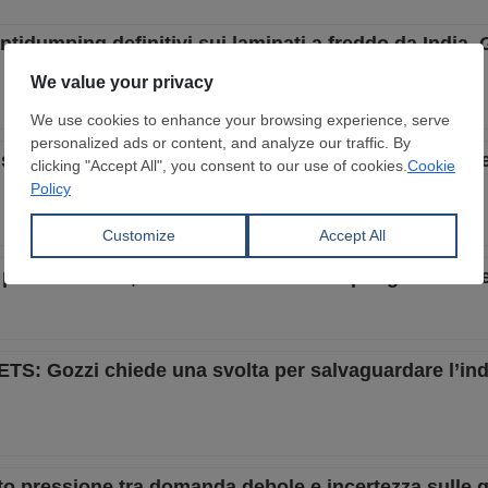
idumping definitivi sui laminati a freddo da India,
 secondo trimestre grazie alle attività negli USA e al
rezzi in Italia, ancora debole il trend per gli altri Pa
 ETS: Gozzi chiede una svolta per salvaguardare l’ind
to pressione tra domanda debole e incertezza sulle 