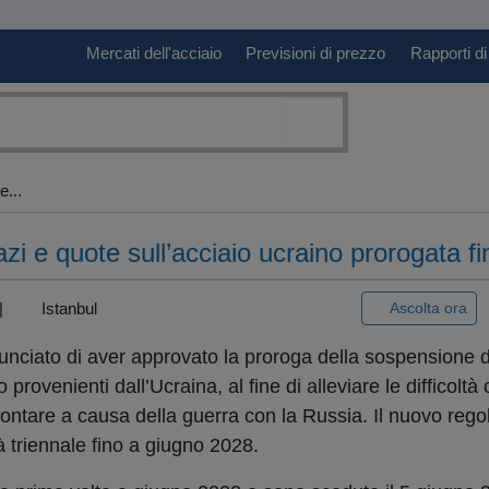
Mercati dell'acciaio
Previsioni di prezzo
Rapporti di
...
i e quote sull’acciaio ucraino prorogata fi
 |
Istanbul
Ascolta ora
unciato di aver approvato la proroga della sospensione d
 provenienti dall’Ucraina, al fine di alleviare le difficoltà
rontare a causa della guerra con la Russia. Il nuovo reg
tà triennale fino a giugno 2028.