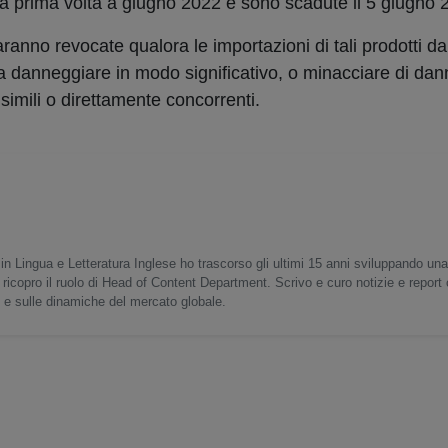
 la prima volta a giugno 2022 e sono scadute il 5 giugno 
anno revocate qualora le importazioni di tali prodotti da
a danneggiare in modo significativo, o minacciare di dan
i simili o direttamente concorrenti.
in Lingua e Letteratura Inglese ho trascorso gli ultimi 15 anni sviluppando un
 ricopro il ruolo di Head of Content Department. Scrivo e curo notizie e report
o e sulle dinamiche del mercato globale.