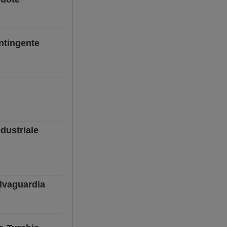
ntingente
ndustriale
alvaguardia