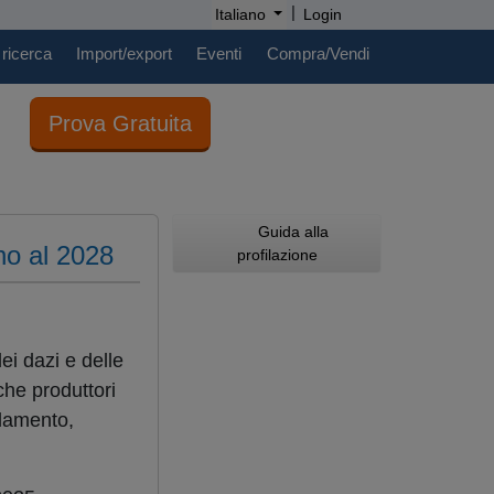
|
Italiano
Login
 ricerca
Import/export
Eventi
Compra/Vendi
Prova Gratuita
Guida alla
no al 2028
profilazione
ei dazi e delle
 che produttori
olamento,