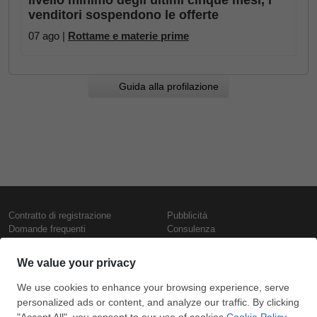
livello minimo degli ultimi cinque mesi, i
venditori sospendono le offerte
07 ago |
Rottame e materie prime
Guida alla profilazione
Contratto di registrazione
Pubblicità
Domande frequenti
Consulenza
Informativa sull'uso dei cookie
Rapporti e pubblicazioni
Presentazione
Contattaci
Termini di utilizzo
Politica di riservatezza