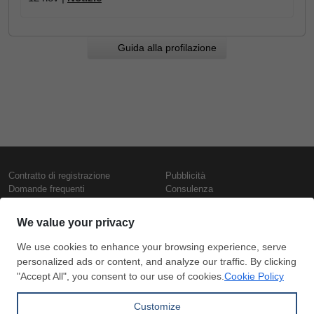
Guida alla profilazione
Contratto di registrazione
Pubblicità
Domande frequenti
Consulenza
Informativa sull'uso dei cookie
Rapporti e pubblicazioni
Presentazione
Contattaci
Termini di utilizzo
Politica di riservatezza
Prezzi e indici
Copyright © SteelOrbis Electronic
Marketplace Inc.
Prezzi ferro
Tutti i diritti riservati