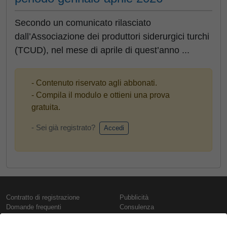
Secondo un comunicato rilasciato
dall’Associazione dei produttori siderurgici turchi
(TCUD), nel mese di aprile di quest’anno ...
- Contenuto riservato agli abbonati.
- Compila il modulo e ottieni una prova
gratuita.
- Sei già registrato?
Accedi
Contratto di registrazione
Pubblicità
Domande frequenti
Consulenza
Informativa sull'uso dei cookie
Rapporti e pubblicazioni
Presentazione