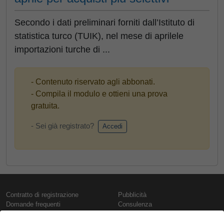
Secondo i dati preliminari forniti dall’Istituto di
statistica turco (TUIK), nel mese di aprilele
importazioni turche di ...
- Contenuto riservato agli abbonati.
- Compila il modulo e ottieni una prova
gratuita.
- Sei già registrato?
Accedi
Contratto di registrazione
Pubblicità
Domande frequenti
Consulenza
Informativa sull'uso dei cookie
Rapporti e pubblicazioni
Presentazione