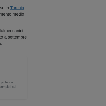
ase in
Turchia
aumento medio
metalmeccanici
to a settembre
%.
a profonda
 completi sui