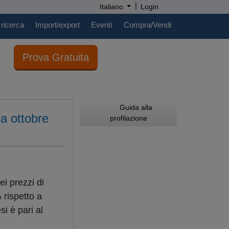
|
Italiano
Login
 ricerca
Import/export
Eventi
Compra/Vendi
Prova Gratuita
Guida alla
 a ottobre
profilazione
ei prezzi di
 rispetto a
i è pari al