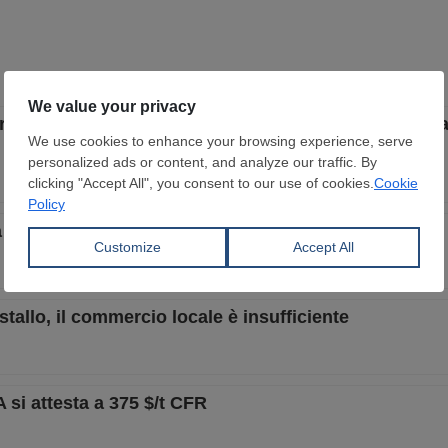
e difficile, ma lo consideriamo un'opportunità per ra
 la domanda debole aggrava le prospettive
tallo, il commercio locale è insufficiente
A si attesta a 375 $/t CFR