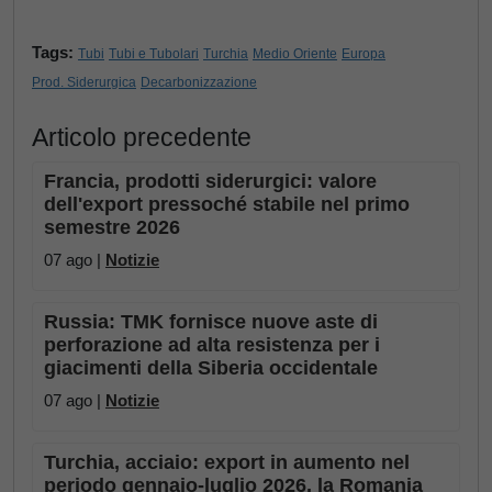
Tags:
Tubi
Tubi e Tubolari
Turchia
Medio Oriente
Europa
Prod. Siderurgica
Decarbonizzazione
Articolo precedente
Francia, prodotti siderurgici: valore
dell'export pressoché stabile nel primo
semestre 2026
07 ago |
Notizie
Russia: TMK fornisce nuove aste di
perforazione ad alta resistenza per i
giacimenti della Siberia occidentale
07 ago |
Notizie
Turchia, acciaio: export in aumento nel
periodo gennaio-luglio 2026, la Romania