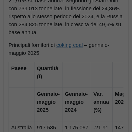
21,91% su base annua. Seguono gli Stati Uniti
con 739.013 tonnellate, in flessione del 24,86%
rispetto allo stesso periodo del 2024, e la Russia
con 284.825 tonnellate, in crescita del 49,6% su
base annua.
Principali fornitori di
coking coal
– gennaio-
maggio 2025
Paese
Quantità
(t)
Gennaio-
Gennaio-
Var.
Maggi
maggio
maggio
annua
2025
2025
2024
(%)
Australia
917.585
1.175.067
-21,91
147.87