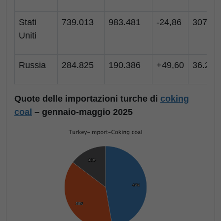
Stati
739.013
983.481
-24,86
307.42
Uniti
Russia
284.825
190.386
+49,60
36.236
Quote delle importazioni turche di
coking
coal
– gennaio-maggio 2025