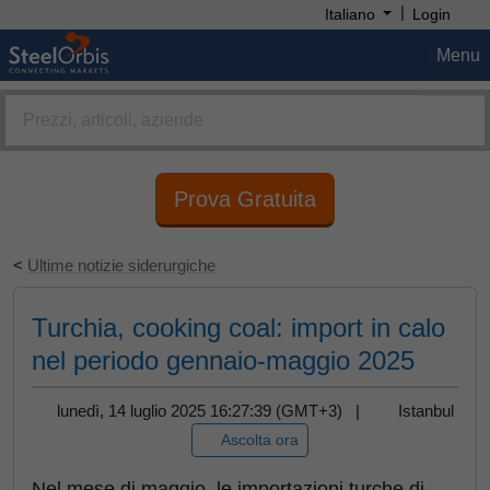
|
Italiano
Login
Menu
Prova Gratuita
<
Ultime notizie siderurgiche
Turchia, cooking coal: import in calo
nel periodo gennaio-maggio 2025
lunedì, 14 luglio 2025 16:27:39 (GMT+3) |
Istanbul
Ascolta ora
Nel mese di maggio, le importazioni turche di