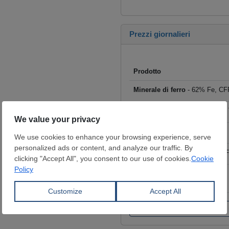
Prezzi giornalieri
Prodotto
Minerale di ferro
- 62% Fe, CFR
Rottame
- HMS I/II 80:20, CFR T
Billette
- FOB Cina, $/t
Tondo per cemento armato
- F
Coils laminati a caldo (HRC)
- 
€/t
Fai clic per visualizzare tutti i