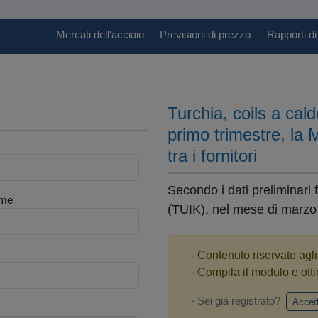
Mercati dell'acciaio
Previsioni di prezzo
Rapporti di
Turchia, coils a cald
primo trimestre, la 
tra i fornitori
Secondo i dati preliminari for
me
(TUIK), nel mese di marzo d
- Contenuto riservato agl
- Compila il modulo e otti
- Sei già registrato?
Acced