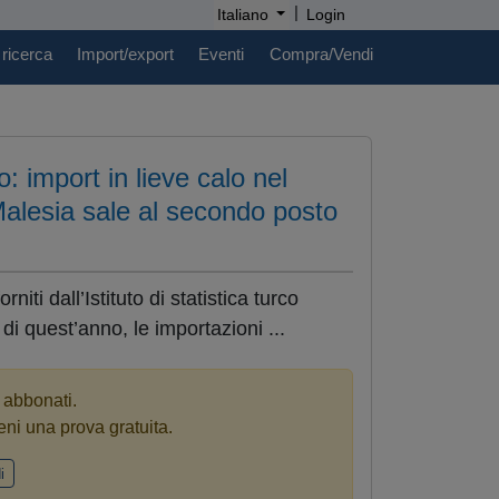
|
Italiano
Login
 ricerca
Import/export
Eventi
Compra/Vendi
o: import in lieve calo nel
Malesia sale al secondo posto
niti dall’Istituto di statistica turco
i quest’anno, le importazioni ...
i abbonati.
eni una prova gratuita.
i