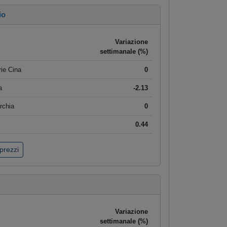
io
Variazione
settimanale (%)
ie Cina
0
a
-2.13
rchia
0
0.44
 prezzi
Variazione
settimanale (%)