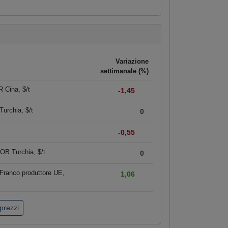
Variazione
settimanale (%)
 Cina, $/t
-1,45
urchia, $/t
0
-0,55
OB Turchia, $/t
0
Franco produttore UE,
1,06
 prezzi