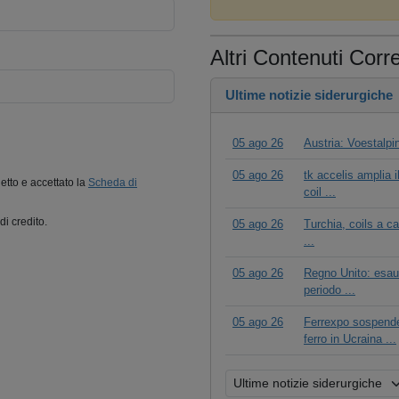
Altri Contenuti Corre
Ultime notizie siderurgiche
05 ago 26
Austria: Voestalpine
05 ago 26
tk accelis amplia i
letto e accettato la
Scheda di
coil ...
di credito.
05 ago 26
Turchia, coils a c
...
05 ago 26
Regno Unito: esaur
periodo ...
05 ago 26
Ferrexpo sospende
ferro in Ucraina ...