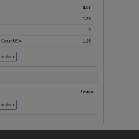
0.07
1.23
0
t Coast USA
1.25
completo
/ mton
completo