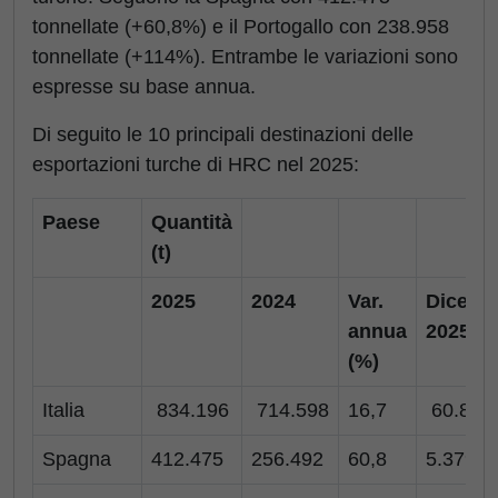
tonnellate (+60,8%) e il Portogallo con 238.958
tonnellate (+114%). Entrambe le variazioni sono
espresse su base annua.
Di seguito le 10 principali destinazioni delle
esportazioni turche di HRC nel 2025:
Paese
Quantità
(t)
2025
2024
Var.
Dicemb
annua
2025
(%)
Italia
834.196
714.598
16,7
60.884
Spagna
412.475
256.492
60,8
5.379