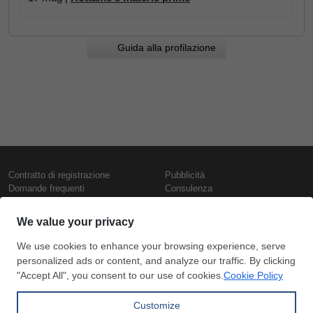
Guida alla profilazione
Contratto di registrazione
Pubblicità
Domande frequenti
Consulenza
Informativa sull'uso dei cookie
Rapporti e pubblicazioni
Presentazione
Contattaci
Termini di utilizzo
Politica di riservatezza
Prezzi e indici
Copyright © SteelOrbis Electronic
Marketplace Inc.
Prezzi ferro
Tutti i diritti riservati