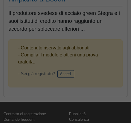
Il produttore svedese di acciaio green Stegra e i
suoi istituti di credito hanno raggiunto un
accordo per sbloccare ulteriori ...
- Contenuto riservato agli abbonati.
- Compila il modulo e ottieni una prova
gratuita.
- Sei già registrato?
Accedi
Contratto di registrazione
Pubblicità
Domande frequenti
Consulenza
Informativa sull'uso dei cookie
Rapporti e pubblicazioni
Presentazione