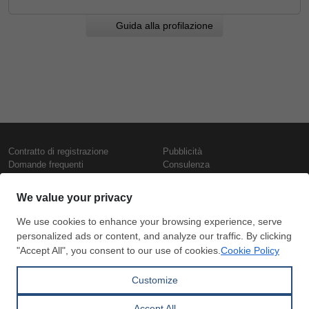
Guida alla profilazione
Contratto di registrazione
Pubblicità
Domande frequenti
Consulenza
Informativa sull'uso dei cookie
Rapporti e pubblicazioni
Presentazione
Contattaci
Termini di utilizzo
Politica di riservatezza
Prezzi e indici
Copyright © SteelOrbis Electronic
Marketplace Inc.
Prezzi ferro
Tutti i diritti riservati
Prezzi giornalieri rottame
Prezzi vergella