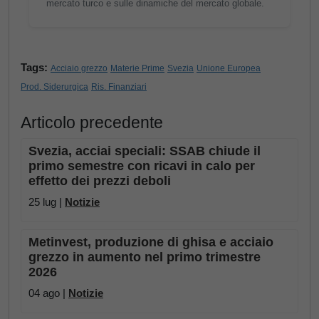
mercato turco e sulle dinamiche del mercato globale.
Tags:
Acciaio grezzo
Materie Prime
Svezia
Unione Europea
Prod. Siderurgica
Ris. Finanziari
Articolo precedente
Svezia, acciai speciali: SSAB chiude il
primo semestre con ricavi in calo per
effetto dei prezzi deboli
25 lug |
Notizie
Metinvest, produzione di ghisa e acciaio
grezzo in aumento nel primo trimestre
2026
04 ago |
Notizie