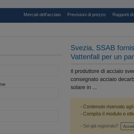
Mercati dell'acciaio
Previsioni di prezzo
Rapporti di
Svezia, SSAB fornis
Vattenfall per un pa
Il produttore di acciaio s
consegnato acciaio decarb
me
solare in ...
- Contenuto riservato agl
- Compila il modulo e otti
- Sei già registrato?
Acced