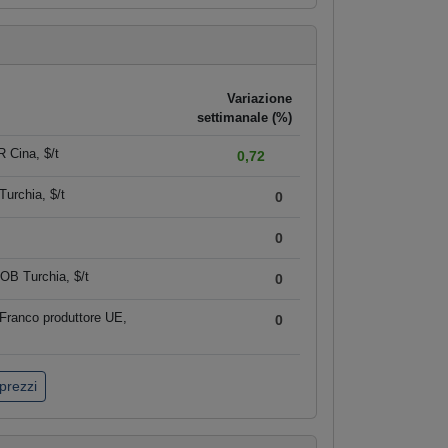
Variazione
settimanale (%)
 Cina, $/t
0,72
urchia, $/t
0
0
OB Turchia, $/t
0
Franco produttore UE,
0
 prezzi