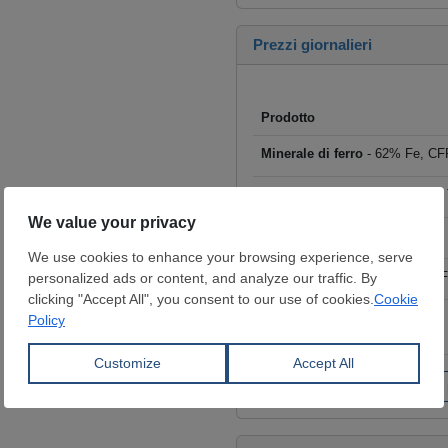
Prezzi giornalieri
Prodotto
Minerale di ferro
- 62% Fe, CFR
Rottame
- HMS I/II 80:20, CFR T
Billette
- FOB Cina, $/t
Tondo per cemento armato
- F
Coils laminati a caldo (HRC)
- 
€/t
Fai clic per visualizzare tutti i