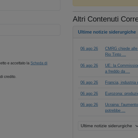
Altri Contenuti Corre
Ultime notizie siderurgiche
06 ago 26
CMRG chiede alle a
Rio Tinto ...
letto e accettato la
Scheda di
06 ago 26
UE: la Commissione
a freddo da ...
di credito.
06 ago 26
Francia, industria 
06 ago 26
Eurozona: produzio
06 ago 26
Ucraina: l'aumento 
potrebbe ...