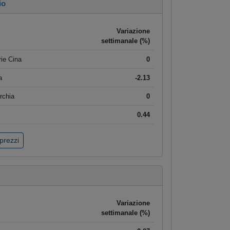
io
Variazione
settimanale (%)
ie Cina
0
a
-2.13
rchia
0
0.44
 prezzi
Variazione
settimanale (%)