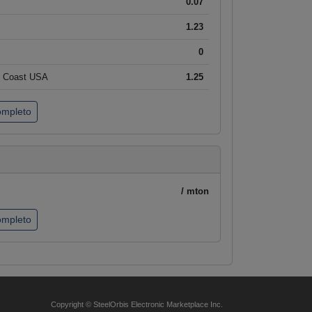
0.07
1.23
0
t Coast USA
1.25
completo
/ mton
completo
Copyright © SteelOrbis Electronic Marketplace Inc.