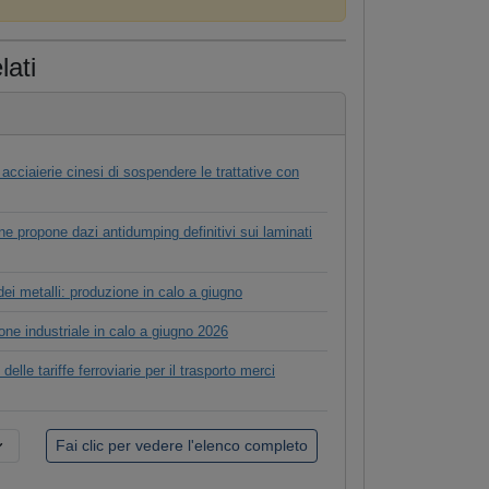
lati
cciaierie cinesi di sospendere le trattative con
 propone dazi antidumping definitivi sui laminati
dei metalli: produzione in calo a giugno
ne industriale in calo a giugno 2026
delle tariffe ferroviarie per il trasporto merci