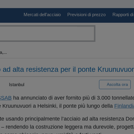
Mercati dell'acciaio
Previsioni di prezzo
Rapporti di
,...
ad alta resistenza per il ponte Kruunuvuori
|
Istanbul
Ascolta ora
SSAB
ha annunciato di aver fornito più di 3.000 tonnellate
te Kruunuvuori a Helsinki, il ponte più lungo della
Finlandi
uite usando principalmente l’acciaio ad alta resistenza 
 – rendendo la costruzione leggera ma durevole, progett