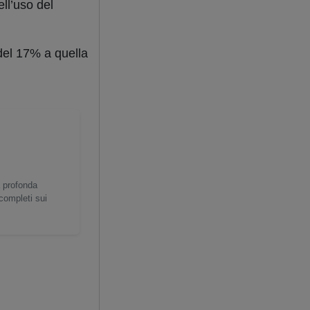
ell’uso del
del 17% a quella
a profonda
 completi sui