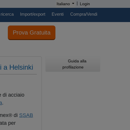
|
Italiano
Login
 ricerca
Import/export
Eventi
Compra/Vendi
Prova Gratuita
Guida alla
 a Helsinki
profilazione
 di acciaio
a
.
Domex® di
SSAB
ata per