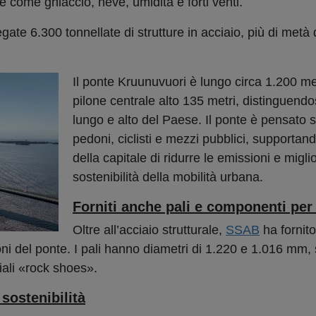
e come ghiaccio, neve, umidità e forti venti.
egate 6.300 tonnellate di strutture in acciaio, più di metà 
Il ponte Kruunuvuori è lungo circa 1.200 me
pilone centrale alto 135 metri, distinguendo
lungo e alto del Paese. Il ponte è pensato s
pedoni, ciclisti e mezzi pubblici, supportando
della capitale di ridurre le emissioni e migli
sostenibilità della mobilità urbana.
Forniti anche pali e componenti per 
Oltre all’acciaio strutturale,
SSAB
ha fornito
azioni del ponte. I pali hanno diametri di 1.220 e 1.016 mm
iali «rock shoes».
 sostenibilità