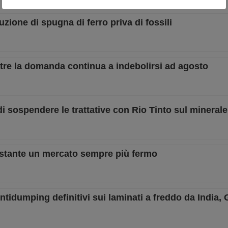
ione di spugna di ferro priva di fossili
tre la domanda continua a indebolirsi ad agosto
i sospendere le trattative con Rio Tinto sul minerale 
nostante un mercato sempre più fermo
idumping definitivi sui laminati a freddo da India,