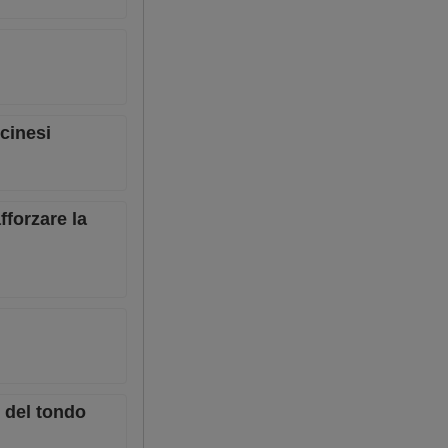
 cinesi
fforzare la
i del tondo