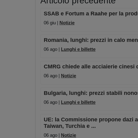
Articolo precedente
SSAB e Fortum a Raahe per la produz
06 giu |
Notizie
Romania, lunghi: prezzi in calo men
06 ago |
Lunghi e billette
CMRG chiede alle acciaierie cinesi d
06 ago |
Notizie
Bulgaria, lunghi: prezzi stabili no
06 ago |
Lunghi e billette
UE: la Commissione propone dazi ant
Taiwan, Turchia e ...
06 ago |
Notizie