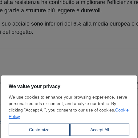
d alta resistenza ha contribuito a migliorare l’efficienza n
e grazie a strutture più leggere e durevoli.
l suo acciaio sono inferiori del 6% alla media europea e 
i del progetto.
in Lingua e Letteratura Inglese ho trascorso gli ultimi 15 anni sviluppando un
 ricopro il ruolo di Head of Content Department. Scrivo e curo notizie e report
o e sulle dinamiche del mercato globale.
ca
SSAB