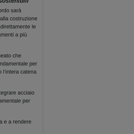
sostenibili
cordo sarà
 alla costruzione
 direttamente le
gmenti a più
ineato che
fondamentale per
 l’intera catena
tegrare acciaio
damentale per
a e a rendere