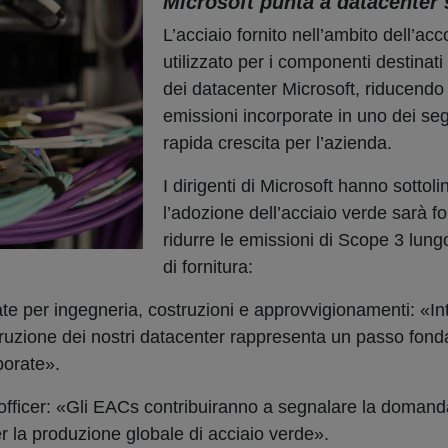
Microsoft punta a datacenter 
L’acciaio fornito nell’ambito dell’ac
utilizzato per i componenti destinati
dei datacenter Microsoft, riducendo
emissioni incorporate in uno dei se
rapida crescita per l’azienda.
I dirigenti di Microsoft hanno sottol
l’adozione dell’acciaio verde sarà 
ridurre le emissioni di Scope 3 lungo
di fornitura:
ate per ingegneria, costruzioni e approvvigionamenti: «In
truzione dei nostri datacenter rappresenta un passo fon
porate».
 officer: «Gli EACs contribuiranno a segnalare la domand
er la produzione globale di acciaio verde».