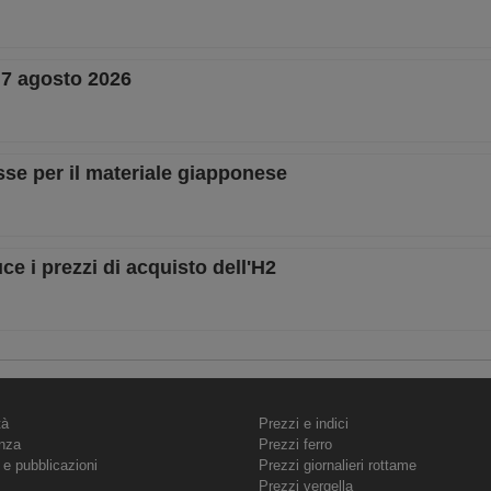
– 7 agosto 2026
sse per il materiale giapponese
e i prezzi di acquisto dell'H2
tà
Prezzi e indici
nza
Prezzi ferro
 e pubblicazioni
Prezzi giornalieri rottame
Prezzi vergella