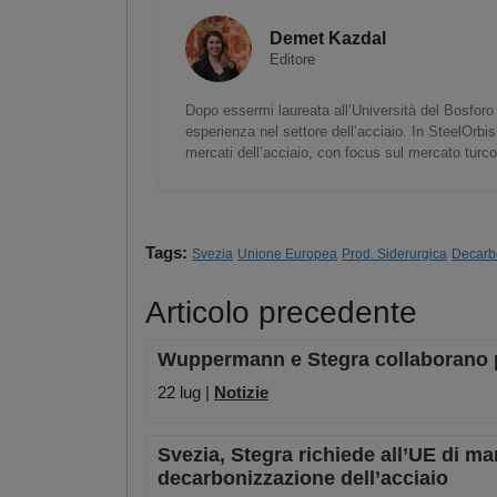
Demet Kazdal
Editore
Dopo essermi laureata all’Università del Bosforo 
esperienza nel settore dell’acciaio. In SteelOrbis
mercati dell’acciaio, con focus sul mercato turc
Tags:
Svezia
Unione Europea
Prod. Siderurgica
Decarb
Articolo precedente
Wuppermann e Stegra collaborano pe
22 lug |
Notizie
Svezia, Stegra richiede all’UE di ma
decarbonizzazione dell’acciaio