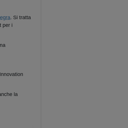
tegra
. Si tratta
 per i
una
 Innovation
anche la