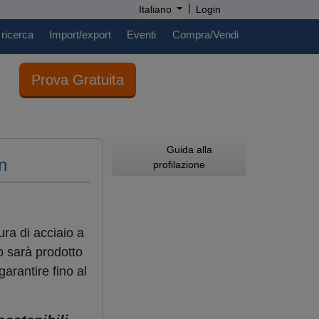
|
Italiano
Login
 ricerca
Import/export
Eventi
Compra/Vendi
Prova Gratuita
Guida alla
n
profilazione
ura di acciaio a
io sarà prodotto
garantire fino al