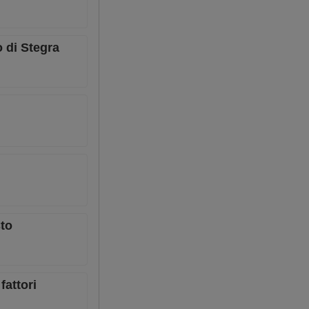
o di Stegra
sto
fattori