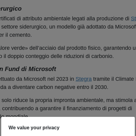
erurgico
ificati di attributo ambientale legati alla produzione di
S
settore siderurgico, un modello già adottato da Microsoft
er il cemento.
valore verde» dell’acciaio dal prodotto fisico, garantendo 
 il doppio conteggio delle riduzioni di carbonio.
on Fund di Microsoft
fettuato da Microsoft nel 2023 in
Stegra
tramite il Climate
a a diventare carbon negative entro il 2030.
n solo riduce la propria impronta ambientale, ma stimola 
contribuendo a garantire il finanziamento di progetti di
llo mondiale.