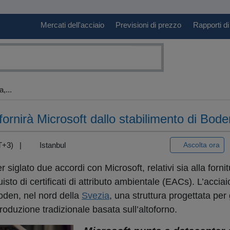
Mercati dell'acciaio
Previsioni di prezzo
Rapporti di
,...
fornirà Microsoft dallo stabilimento di Bode
GMT+3) |
Istanbul
Ascolta ora
siglato due accordi con Microsoft, relativi sia alla fornit
isto di certificati di attributo ambientale (EACs). L’accia
den, nel nord della
Svezia
, una struttura progettata per 
roduzione tradizionale basata sull’altoforno.