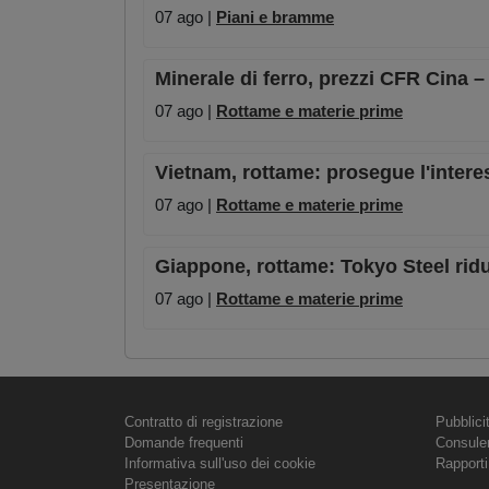
07 ago |
Piani e bramme
Minerale di ferro, prezzi CFR Cina 
07 ago |
Rottame e materie prime
Vietnam, rottame: prosegue l'intere
07 ago |
Rottame e materie prime
Giappone, rottame: Tokyo Steel riduc
07 ago |
Rottame e materie prime
Contratto di registrazione
Pubblici
Domande frequenti
Consule
Informativa sull'uso dei cookie
Rapporti
Presentazione