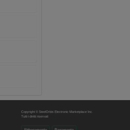
Copyright © SteelOrbis Electronic Marketplace Inc.
Tutti i diritti riservati
Abbonamento
Pagamento