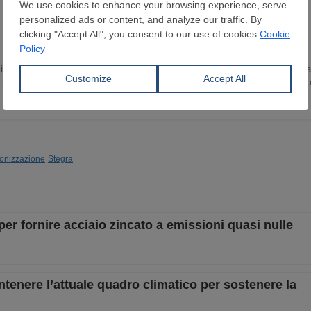
in Lingua e Letteratura Inglese ho trascorso gli ultimi 15 anni sviluppando un
 ricopro il ruolo di Head of Content Department. Scrivo e curo notizie e report
o e sulle dinamiche del mercato globale.
onizzazione
Stegra
r fornire acciaio zincato a emissioni quasi nulle
ntenere l’attuale quadro climatico per sostenere la