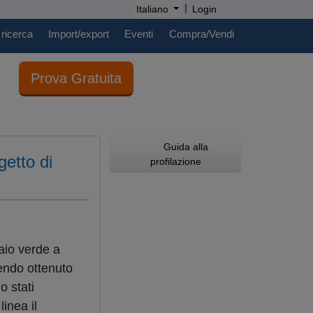
|
Italiano
Login
 ricerca
Import/export
Eventi
Compra/Vendi
Prova Gratuita
Guida alla
getto di
profilazione
iaio verde a
vendo ottenuto
o stati
inea il