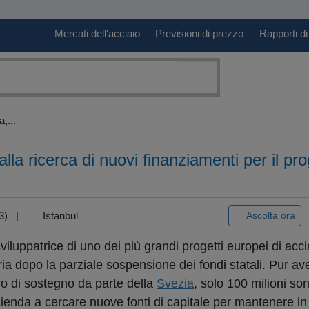
Mercati dell'acciaio
Previsioni di prezzo
Rapporti di
,...
lla ricerca di nuovi finanziamenti per il pro
T+3) |
Istanbul
Ascolta ora
viluppatrice di uno dei più grandi progetti europei di acc
ria dopo la parziale sospensione dei fondi statali. Pur a
ro di sostegno da parte della
Svezia
, solo 100 milioni son
ienda a cercare nuove fonti di capitale per mantenere in l