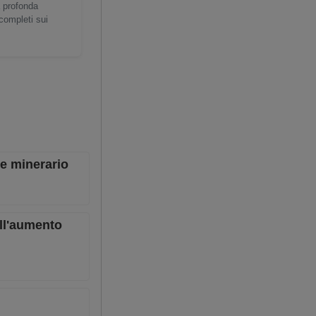
a profonda
 completi sui
re minerario
all'aumento