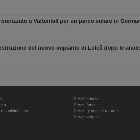
bonizzato a Vattenfall per un parco solare in Germa
ostruzione del nuovo impianto di Luleå dopo le analis
tà
Prezzi e indici
nza
Prezzi ferro
 e pubblicazioni
Prezzi giornalieri rottame
Prezzi vergella