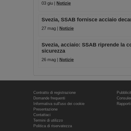
03 giu |
Notizie
Svezia, SSAB fornisce acciaio decar
27 mag |
Notizie
Svezia, acciaio: SSAB riprende la c
sicurezza
26 mag |
Notizie
Contratto di registrazione
Pubblici
Domande frequenti
Consule
Informativa sull'uso dei cookie
Rapporti
Presentazione
Contattaci
Termini di utilizzo
Politica di riservatezza