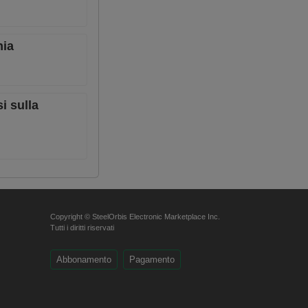
nia
i sulla
Copyright © SteelOrbis Electronic Marketplace Inc.
Tutti i diritti riservati
Abbonamento
Pagamento