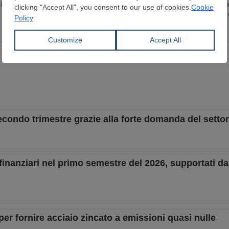
in Lingua e Letteratura Inglese ho trascorso gli ultimi 15 anni sviluppando un
 ricopro il ruolo di Head of Content Department. Scrivo e curo notizie e report
o e sulle dinamiche del mercato globale.
secondo trimestre grazie alla forte domanda del setto
 finanziari nel primo semestre del 2026, supportati d
r fornire acciaio zincato a emissioni quasi nulle