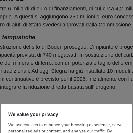
e 6 miliardi di euro di finanziamenti, di cui circa 4,2 mil
proprio. A questi si aggiungono 250 milioni di euro conces
uro di aiuti di Stato svedesi approvati dalla Commission
e tempistiche
costruzione del sito di Boden prosegue. L’impianto è proge
 capacità prevista di 740 megawatt. In sostituzione del ca
 del minerale di ferro, con un potenziale taglio delle emi
i tradizionali. Ad oggi Stegra ha già installato 10 moduli d
 continuative è previsto per il 2026, inizialmente con l’ut
i integrare la riduzione diretta basata sull’idrogeno.