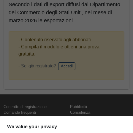
Secondo i dati di export diffusi dal Dipartimento
del Commercio degli Stati Uniti, nel mese di
marzo 2026 le esportazioni ...
- Contenuto riservato agli abbonati.
- Compila il modulo e ottieni una prova
gratuita.
- Sei già registrato?
Accedi
Contratto di registrazione
Pubblicità
Domande frequenti
Consulenza
Informativa sull'uso dei cookie
Rapporti e pubblicazioni
Presentazione
Contattaci