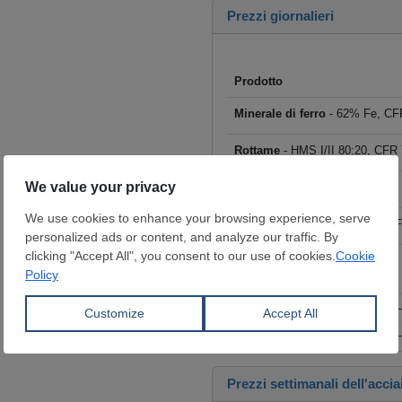
Prezzi giornalieri
Prodotto
Minerale di ferro
- 62% Fe, CFR
Rottame
- HMS I/II 80:20, CFR T
Billette
- FOB Cina, $/t
Tondo per cemento armato
- F
Coils laminati a caldo (HRC)
- 
€/t
Fai clic per visualizzare tutti i
Prezzi settimanali dell'accia