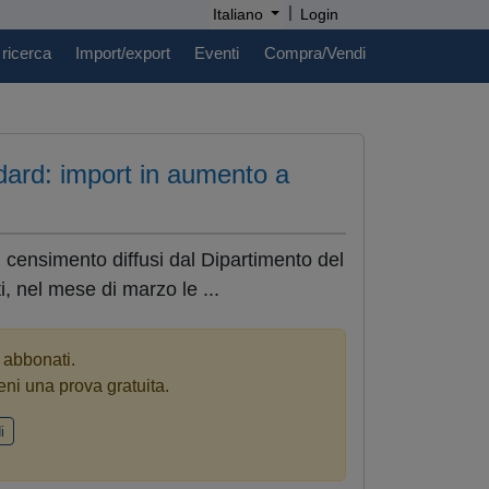
|
Italiano
Login
 ricerca
Import/export
Eventi
Compra/Vendi
andard: import in aumento a
el censimento diffusi dal Dipartimento del
, nel mese di marzo le ...
i abbonati.
eni una prova gratuita.
i