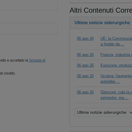
Altri Contenuti Corre
Ultime notizie siderurgiche
06 ago 26
UE: la Commissione
a freddo da ...
06 ago 26
Francia, industria 
letto e accettato la
Scheda di
06 ago 26
Eurozona: produzio
di credito.
06 ago 26
Ucraina: l'aumento 
potrebbe ...
06 ago 26
Glencore: cala la 
semestre, ma ...