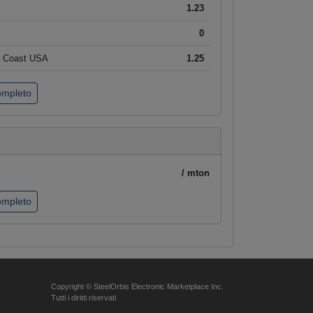
1.23
0
t Coast USA
1.25
completo
/ mton
completo
Copyright © SteelOrbis Electronic Marketplace Inc.
Tutti i diritti riservati