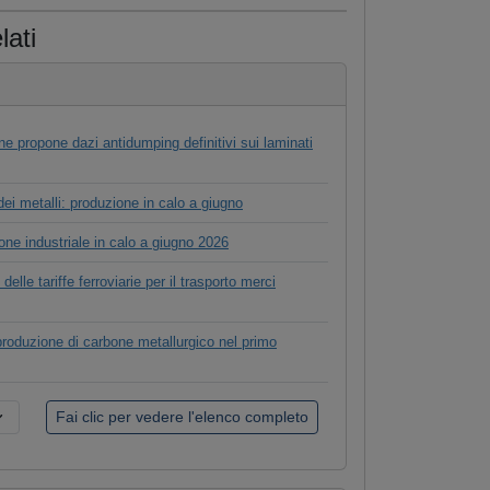
lati
 propone dazi antidumping definitivi sui laminati
dei metalli: produzione in calo a giugno
ne industriale in calo a giugno 2026
delle tariffe ferroviarie per il trasporto merci
produzione di carbone metallurgico nel primo