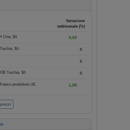
Variazione
settimanale (%)
 Cina, $/t
0,93
urchia, $/t
0
0
OB Turchia, $/t
0
Franco produttore UE,
1,06
 prezzi
io