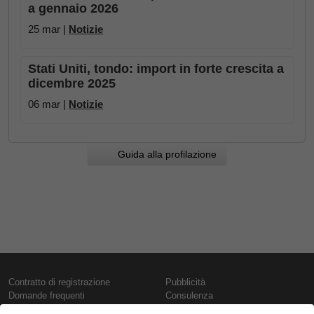
a gennaio 2026
25 mar |
Notizie
Stati Uniti, tondo: import in forte crescita a
dicembre 2025
06 mar |
Notizie
Guida alla profilazione
Contratto di registrazione
Pubblicità
Domande frequenti
Consulenza
Informativa sull'uso dei cookie
Rapporti e pubblicazioni