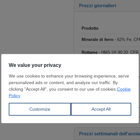
Prezzi giornalieri
Prodotto
Minerale di ferro
- 62% Fe, CFR
Rottame
- HMS I/II 80:20, CFR T
Billette
- FOB Cina, $/t
Tondo per cemento armato
- F
Coils laminati a caldo (HRC)
- 
€/t
Fai clic per visualizzare tutti i
Prezzi settimanali dell'accia