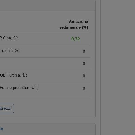
Variazione
settimanale (%)
 Cina, $/t
0,72
urchia, $/t
0
0
OB Turchia, $/t
0
Franco produttore UE,
0
 prezzi
io