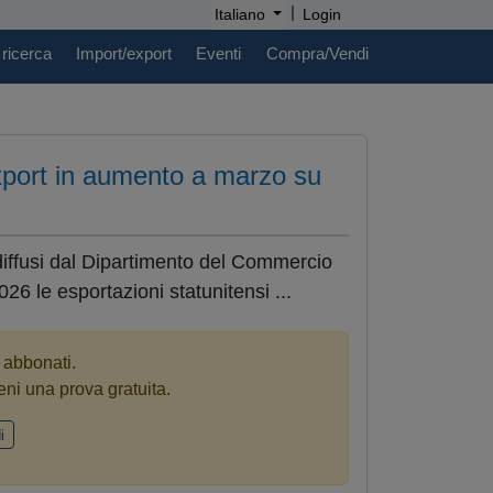
|
Italiano
Login
 ricerca
Import/export
Eventi
Compra/Vendi
export in aumento a marzo su
 diffusi dal Dipartimento del Commercio
026 le esportazioni statunitensi ...
i abbonati.
eni una prova gratuita.
i