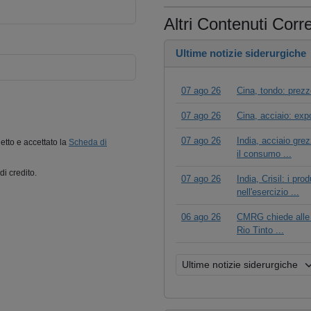
Altri Contenuti Corre
Ultime notizie siderurgiche
07 ago 26
Cina, tondo: prezz
07 ago 26
Cina, acciaio: expo
07 ago 26
India, acciaio gre
letto e accettato la
Scheda di
il consumo ...
di credito.
07 ago 26
India, Crisil: i pro
nell'esercizio ...
06 ago 26
CMRG chiede alle a
Rio Tinto ...