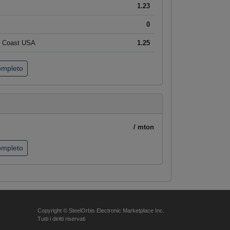
1.23
0
t Coast USA
1.25
completo
/ mton
completo
Copyright © SteelOrbis Electronic Marketplace Inc.
Tutti i diritti riservati