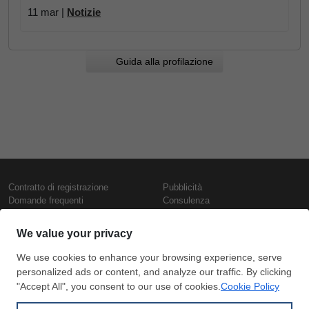
11 mar |
Notizie
Guida alla profilazione
Contratto di registrazione
Pubblicità
Domande frequenti
Consulenza
Informativa sull'uso dei cookie
Rapporti e pubblicazioni
Presentazione
Contattaci
Termini di utilizzo
Politica di riservatezza
Prezzi e indici
Copyright © SteelOrbis Electronic