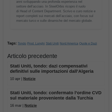
anni sviluppando una profonda esperienza nel
settore dell’acciaio. In SteelOrbis ricopro il ruolo
di Head of Content Department. Scrivo e curo notizie e
report completi sui mercati dell’acciaio, con focus sul
mercato turco e sulle dinamiche del mercato globale.
Tags:
Tondo
Prod. Lunghi
Stati Uniti
Nord America
Quote e Dazi
Articolo precedente
Stati Uniti, tondo: dazi compensativi
definitivi sulle importazioni dall’Algeria
10 apr |
Notizie
Stati Uniti, tondo: confermato l’ordine CVD
sul materiale proveniente dalla Turchia
16 mar |
Notizie