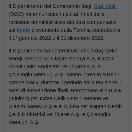
Il Dipartimento del Commercio degli
Stati Uniti
(DOC) ha annunciato i risultati finali della
revisione amministrativa dei dazi compensativi
sul
tondo
proveniente dalla Turchia condotta tra
il 1° gennaio 2022 e il 31 dicembre 2022.
Il Dipartimento ha determinato che İcdaş Çelik
Enerji Tersane ve Ulaşım Sanayi A.Ş, Kaptan
Demir Çelik Endüstrisi ve Ticaret A.Ş. e
Çolakoğlu Metalurji A.Ş. hanno ricevuto sussidi
compensativi durante il periodo della revisione. I
tassi di sovvenzione finali ammontano allo 0,4%
(minimo) per İcdaş Çelik Enerji Tersane ve
Ulaşım Sanayi A.Ş e al 2,43% per Kaptan Demir
Çelik Endüstrisi ve Ticaret A.Ş. e Çolakoğlu
Metalurji A.Ş.