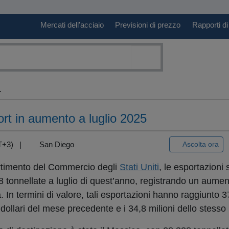
Mercati dell'acciaio
Previsioni di prezzo
Rapporti di
.
port in aumento a luglio 2025
GMT+3) |
San Diego
Ascolta ora
artimento del Commercio degli
Stati Uniti
, le esportazioni 
 tonnellate a luglio di quest’anno, registrando un aumen
n termini di valore, tali esportazioni hanno raggiunto 37
 di dollari del mese precedente e i 34,8 milioni dello stes