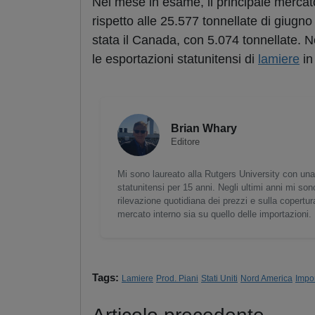
Nel mese in esame, il principale mercato
rispetto alle 25.577 tonnellate di giugno
stata il Canada, con 5.074 tonnellate. Non
le esportazioni statunitensi di
lamiere
in
Brian Whary
Editore
Mi sono laureato alla Rutgers University con una
statunitensi per 15 anni. Negli ultimi anni mi son
rilevazione quotidiana dei prezzi e sulla copertura 
mercato interno sia su quello delle importazioni.
Tags:
Lamiere
Prod. Piani
Stati Uniti
Nord America
Impor