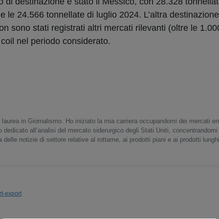
 di destinazione è stato il Messico, con 28.328 tonnellat
 e le 24.566 tonnellate di luglio 2024. L’altra destinazione
 sono stati registrati altri mercati rilevanti (oltre le 1.00
 coil nel periodo considerato.
 laurea in Giornalismo. Ho iniziato la mia carriera occupandomi dei mercati en
o dedicato all’analisi del mercato siderurgico degli Stati Uniti, concentrandomi
delle notizie di settore relative al rottame, ai prodotti piani e ai prodotti lunghi
t-export