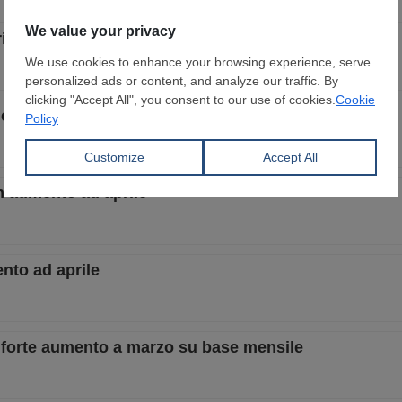
rispetto ad aprile
in calo ad aprile su base mensile
 in aumento ad aprile
ento ad aprile
 in forte aumento a marzo su base mensile