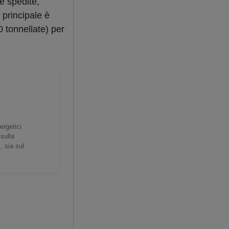
e spedite,
 principale è
0 tonnellate) per
ergetici
 sulla
, sia sul