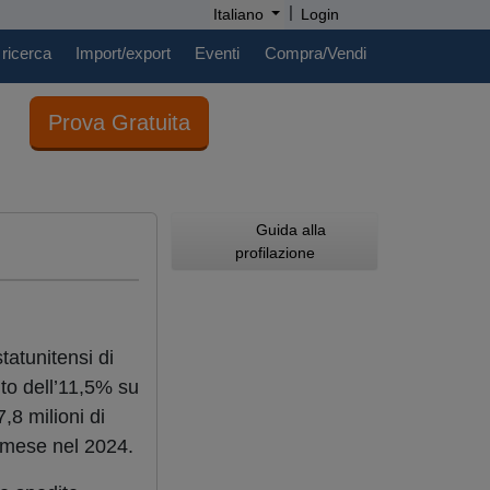
|
Italiano
Login
 ricerca
Import/export
Eventi
Compra/Vendi
Prova Gratuita
Guida alla
profilazione
statunitensi di
to dell’11,5% su
,8 milioni di
so mese nel 2024.