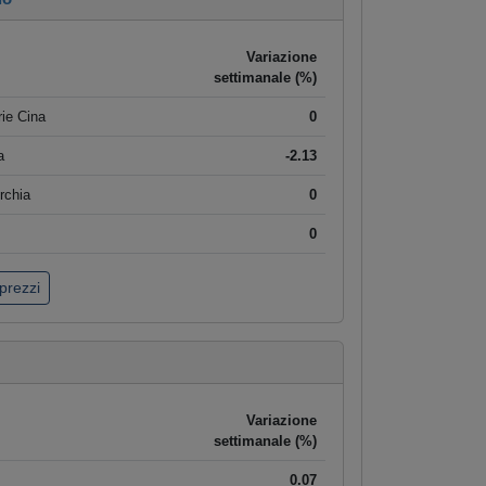
Variazione
settimanale (%)
ie Cina
0
a
-2.13
rchia
0
0
 prezzi
Variazione
settimanale (%)
0.07