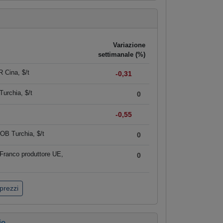
Variazione
settimanale (%)
 Cina, $/t
-0,31
urchia, $/t
0
-0,55
OB Turchia, $/t
0
Franco produttore UE,
0
 prezzi
io