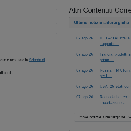
Altri Contenuti Corre
Ultime notizie siderurgiche
07 ago 26
IEEFA: l'Australia 
supporto ...
07 ago 26
Francia, prodotti s
primo ...
letto e accettato la
Scheda di
07 ago 26
Russia: TMK fornis
di credito.
per i ...
07 ago 26
USA, 25 Stati cont
07 ago 26
Regno Unito, coils
importazioni da ...