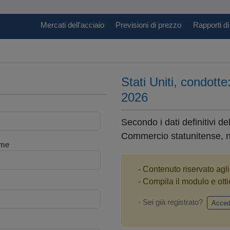
Mercati dell'acciaio
Previsioni di prezzo
Rapporti di
Stati Uniti, condott
2026
Secondo i dati definitivi d
Commercio statunitense, n
me
- Contenuto riservato agl
- Compila il modulo e otti
- Sei già registrato?
Acced