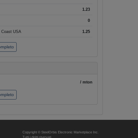
1.23
0
t Coast USA
1.25
completo
/ mton
completo
Copyright © SteelOrbis Electronic Marketplace Inc.
Tutti i diritti riservati