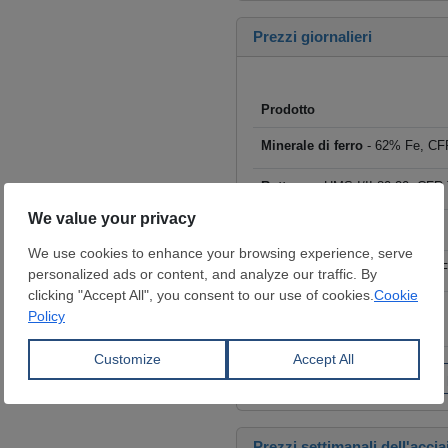
Prezzi giornalieri
Prodotto
Minerale di ferro
- 62% Fe, CFR
Rottame
- HMS I/II 80:20, CFR T
Billette
- FOB Cina, $/t
Tondo per cemento armato
- F
Coils laminati a caldo (HRC)
- 
€/t
Fai clic per visualizzare tutti i
Prezzi settimanali dell'accia