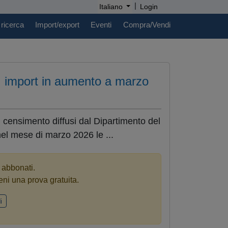
|
Italiano
Login
 ricerca
Import/export
Eventi
Compra/Vendi
e: import in aumento a marzo
el censimento diffusi dal Dipartimento del
el mese di marzo 2026 le ...
i abbonati.
eni una prova gratuita.
i