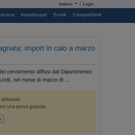
|
Italiano
Login
 ricerca
Import/export
Eventi
Compra/Vendi
tagnata: import in calo a marzo
del censimento diffusi dal Dipartimento
niti, nel mese di marzo di ...
i abbonati.
eni una prova gratuita.
i