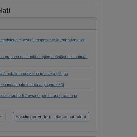
lati
cciaierie cinesi di sospendere le trattative con
 propone dazi antidumping definitivi sui laminati
dei metalli: produzione in calo a giugno
ne industriale in calo a giugno 2026
delle tariffe ferroviarie per il trasporto merci