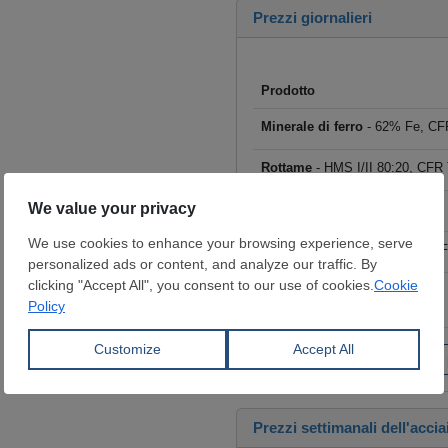
Prezzi giornalieri
Prodotto
Minerale di ferro
- 62% Fe, CFR
Rottame
- HMS I/II 80:20, CFR T
Billette
- FOB Cina, $/t
Tondo per cemento armato
- F
Coils laminati a caldo (HRC)
- 
€/t
Fai clic per visualizzare tutti i
Prezzi settimanali dell'accia