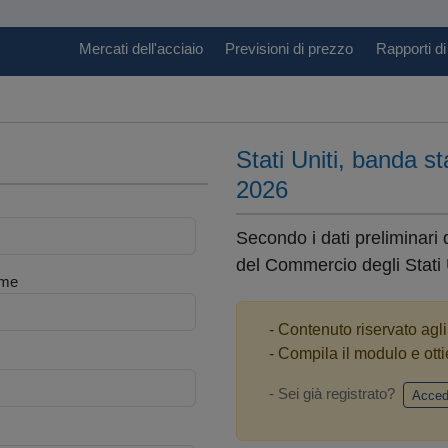
Mercati dell'acciaio
Previsioni di prezzo
Rapporti di
Stati Uniti, banda s
2026
Secondo i dati preliminari 
del Commercio degli Stati U
me
- Contenuto riservato agl
- Compila il modulo e otti
- Sei già registrato?
Acced