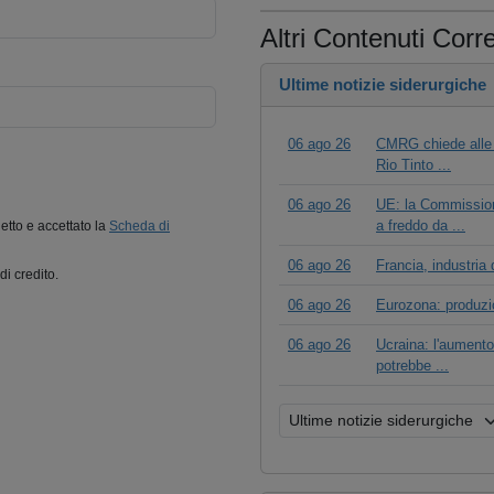
Altri Contenuti Corre
Ultime notizie siderurgiche
06 ago 26
CMRG chiede alle a
Rio Tinto ...
06 ago 26
UE: la Commissione
a freddo da ...
letto e accettato la
Scheda di
06 ago 26
Francia, industria 
di credito.
06 ago 26
Eurozona: produzio
06 ago 26
Ucraina: l'aumento 
potrebbe ...