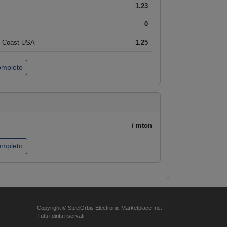
1.23
0
t Coast USA
1.25
completo
/ mton
completo
Copyright © SteelOrbis Electronic Marketplace Inc.
Tutti i diritti riservati