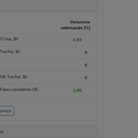
Variazione
settimanale (%)
 Cina, $/t
0,93
urchia, $/t
0
0
OB Turchia, $/t
0
Franco produttore UE,
1,06
 prezzi
io