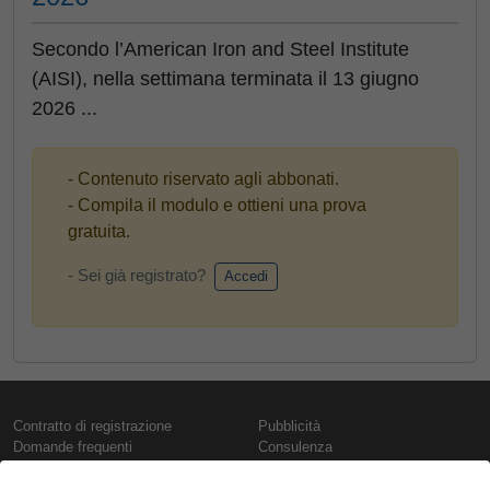
Secondo l’American Iron and Steel Institute
(AISI), nella settimana terminata il 13 giugno
2026 ...
- Contenuto riservato agli abbonati.
- Compila il modulo e ottieni una prova
gratuita.
- Sei già registrato?
Accedi
Contratto di registrazione
Pubblicità
Domande frequenti
Consulenza
Informativa sull'uso dei cookie
Rapporti e pubblicazioni
Presentazione