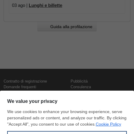
03 ago |
Lunghi e billette
Guida alla profilazione
Contratto di registrazione
Pubblicità
Domande frequenti
Consulenza
Informativa sull'uso dei cookie
Rapporti e pubblicazioni
Presentazione
Contattaci
Termini di utilizzo
Politica di riservatezza
Prezzi e indici
Copyright © SteelOrbis Electronic