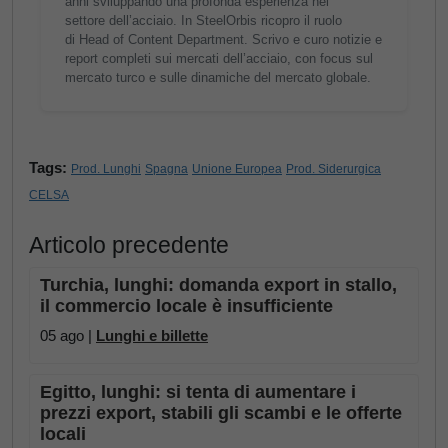
anni sviluppando una profonda esperienza nel
settore dell’acciaio. In SteelOrbis ricopro il ruolo
di Head of Content Department. Scrivo e curo notizie e
report completi sui mercati dell’acciaio, con focus sul
mercato turco e sulle dinamiche del mercato globale.
Tags:
Prod. Lunghi
Spagna
Unione Europea
Prod. Siderurgica
CELSA
Articolo precedente
Turchia, lunghi: domanda export in stallo,
il commercio locale è insufficiente
05 ago |
Lunghi e billette
Egitto, lunghi: si tenta di aumentare i
prezzi export, stabili gli scambi e le offerte
locali