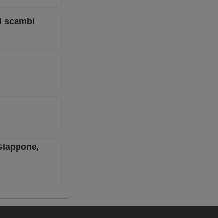
li scambi
 Giappone,