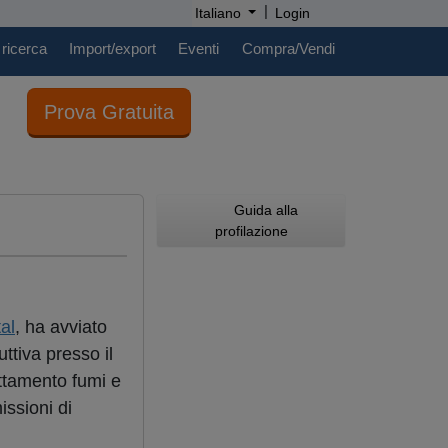
|
Italiano
Login
 ricerca
Import/export
Eventi
Compra/Vendi
Prova Gratuita
Guida alla
profilazione
al
, ha avviato
tiva presso il
attamento fumi e
issioni di