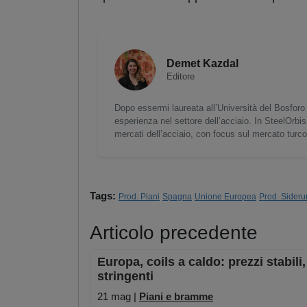
Demet Kazdal
Editore
Dopo essermi laureata all’Università del Bosforo 
esperienza nel settore dell’acciaio. In SteelOrbis
mercati dell’acciaio, con focus sul mercato turc
Tags:
Prod. Piani
Spagna
Unione Europea
Prod. Sideru
Articolo precedente
Europa, coils a caldo: prezzi stabili
stringenti
21 mag |
Piani e bramme