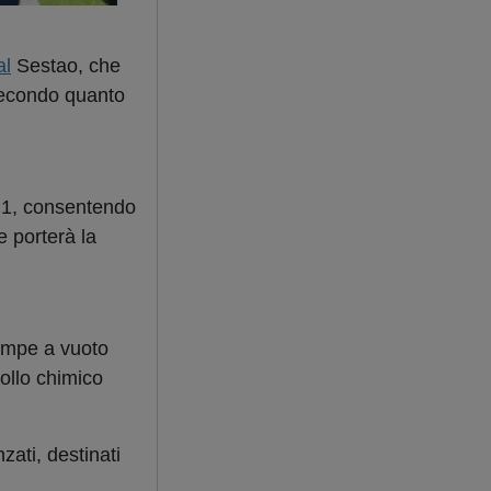
al
Sestao, che
 Secondo quanto
n. 1, consentendo
e porterà la
pompe a vuoto
ollo chimico
zati, destinati