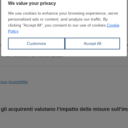
in Lingua e Letteratura Inglese ho trascorso gli ultimi 15 anni sviluppando un
 ricopro il ruolo di Head of Content Department. Scrivo e curo notizie e report
o e sulle dinamiche del mercato globale.
rgica
ArcelorMittal
, gli acquirenti valutano l’impatto delle misure sull’i