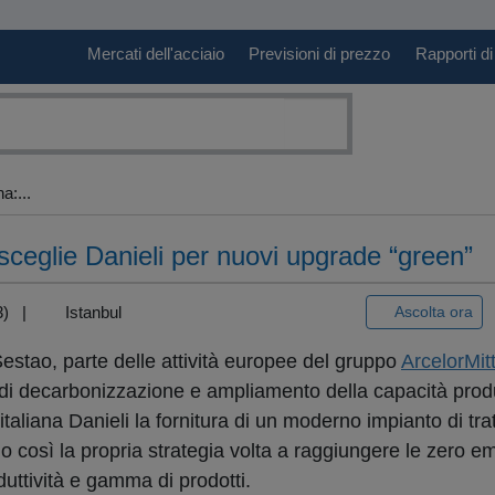
Mercati dell'acciaio
Previsioni di prezzo
Rapporti di
a:...
sceglie Danieli per nuovi upgrade “green”
+3) |
Istanbul
Ascolta ora
estao, parte delle attività europee del gruppo
ArcelorMitt
i decarbonizzazione e ampliamento della capacità produt
l’italiana Danieli la fornitura di un moderno impianto di tr
o così la propria strategia volta a raggiungere le zero em
ttività e gamma di prodotti.