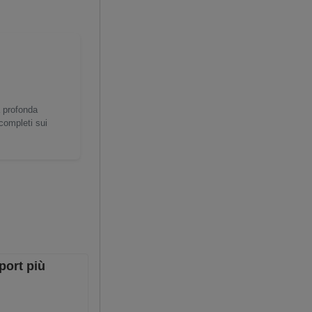
a profonda
 completi sui
mport più