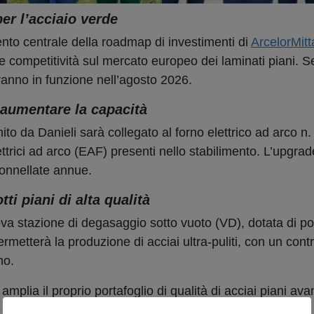
per l’acciaio verde
nto centrale della roadmap di investimenti di
ArcelorMitt
e competitività sul mercato europeo dei laminati piani.
eranno in funzione nell’agosto 2026.
 aumentare la capacità
ito da Danieli sarà collegato al forno elettrico ad arco 
lettrici ad arco (EAF) presenti nello stabilimento. L’upgrad
 tonnellate annue.
i piani di alta qualità
ova stazione di degasaggio sotto vuoto (VD), dotata di 
etterà la produzione di acciai ultra-puliti, con un contr
no.
mplia il proprio portafoglio di qualità di acciai piani avan
nei settori automotive, infrastrutture e tecnologie pulite.