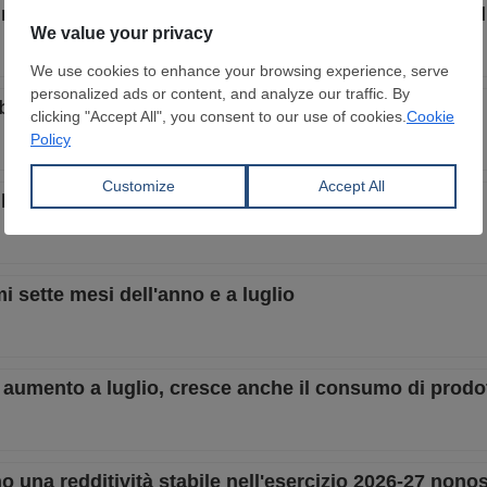
 in crescita, ma le basse offerte d'acquisto limitano g
bili variazioni dei prezzi export, scorte contenute
 luglio 2026 su base mensile
mi sette mesi dell'anno e a luglio
 aumento a luglio, cresce anche il consumo di prodott
no una redditività stabile nell'esercizio 2026-27 nono