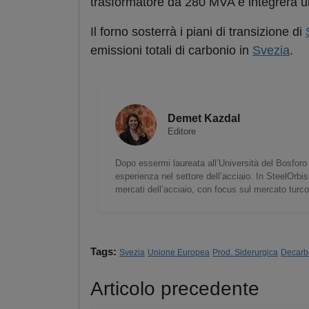
trasformatore da 280 MVA e integrerà u
Il forno sosterrà i piani di transizione di
emissioni totali di carbonio in
Svezia
.
Demet Kazdal
Editore
Dopo essermi laureata all’Università del Bosforo 
esperienza nel settore dell’acciaio. In SteelOrbis
mercati dell’acciaio, con focus sul mercato turc
Tags:
Svezia
Unione Europea
Prod. Siderurgica
Decarb
Articolo precedente