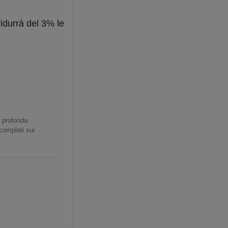
idurrà del 3% le
a profonda
 completi sui