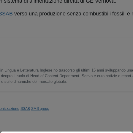
n sistema di alimentazione diretta di GE Vernova.
SSAB
verso una produzione senza combustibili fossili e r
in Lingua e Letteratura Inglese ho trascorso gli ultimi 15 anni sviluppando un
 ricopro il ruolo di Head of Content Department. Scrivo e curo notizie e report
o e sulle dinamiche del mercato globale.
onizzazione
SSAB
SMS group