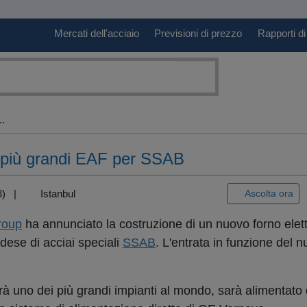
Mercati dell'acciaio
Previsioni di prezzo
Rapporti di
.
 più grandi EAF per SSAB
+3) |
Istanbul
Ascolta ora
roup
ha annunciato la costruzione di un nuovo forno elett
dese di acciai speciali
SSAB
. L'entrata in funzione del 
rà uno dei più grandi impianti al mondo, sarà alimentato