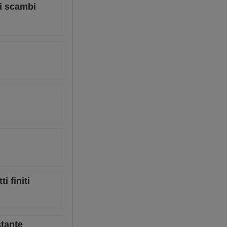
li scambi
i finiti
stante