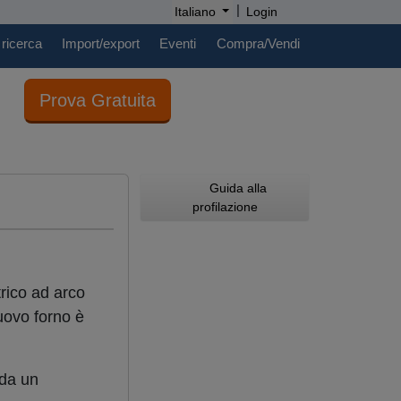
|
Italiano
Login
 ricerca
Import/export
Eventi
Compra/Vendi
Prova Gratuita
Guida alla
profilazione
rico ad arco
nuovo forno è
 da un