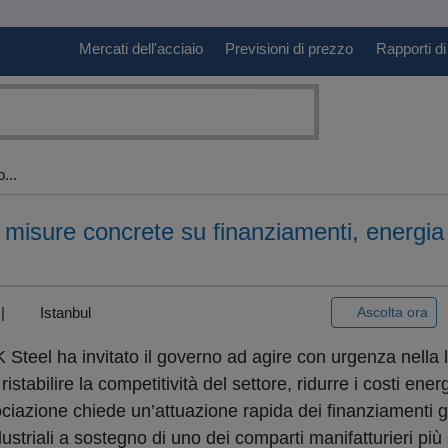
Mercati dell'acciaio
Previsioni di prezzo
Rapporti di
...
misure concrete su finanziamenti, energia
) |
Istanbul
Ascolta ora
 Steel ha invitato il governo ad agire con urgenza nella 
stabilire la competitività del settore, ridurre i costi energ
ociazione chiede un’attuazione rapida dei finanziamenti gi
dustriali a sostegno di uno dei comparti manifatturieri più 