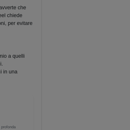
 avverte che
eel chiede
ni, per evitare
io a quelli
i.
i in una
.
a profonda