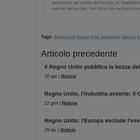
esperienza nel settore dell’acciaio. In SteelOrbis
mercati dell’acciaio, con focus sul mercato turc
Tags:
Regno Unito
Europa
Prod. Siderurgica
Opinioni
D
Articolo precedente
Il Regno Unito pubblica la bozza dei
10 apr |
Notizie
Regno Unito, l’industria avverte: il
22 gen |
Notizie
Regno Unito: l'Europa esclude l'es
29 dic |
Notizie