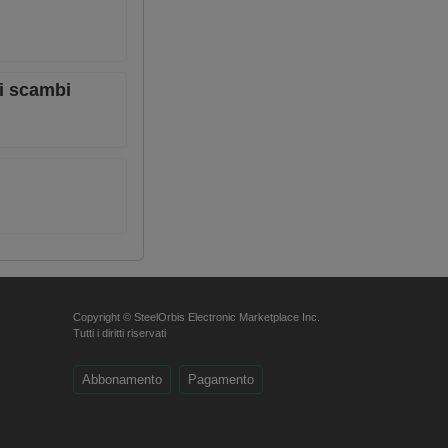
li scambi
Copyright © SteelOrbis Electronic Marketplace Inc.
Tutti i diritti riservati
Abbonamento
Pagamento