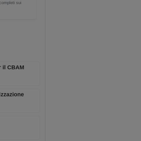
 completi sui
er il CBAM
lizzazione