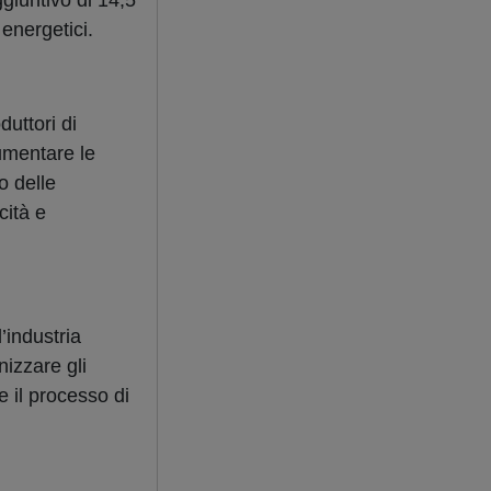
giuntivo di 14,5
 energetici.
duttori di
umentare le
o delle
cità e
’industria
izzare gli
e il processo di