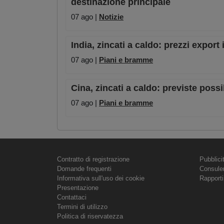
destinazione principale
07 ago |
Notizie
India, zincati a caldo: prezzi export
07 ago |
Piani e bramme
Cina, zincati a caldo: previste possi
07 ago |
Piani e bramme
Contratto di registrazione
Pubblici
Domande frequenti
Consule
Informativa sull'uso dei cookie
Rapporti
Presentazione
Contattaci
Termini di utilizzo
Politica di riservatezza