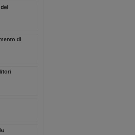
 del
imento di
itori
la