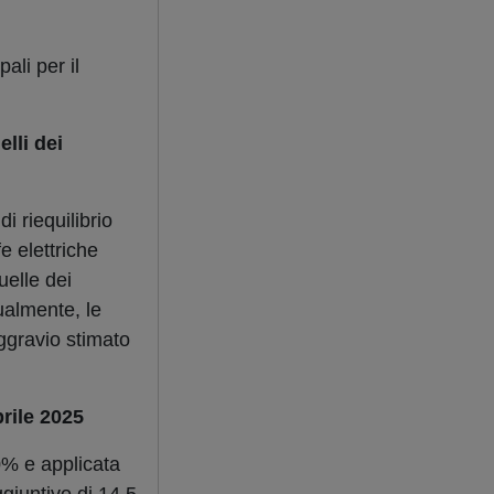
ali per il
elli dei
 riequilibrio
fe elettriche
uelle dei
ualmente, le
ggravio stimato
prile 2025
% e applicata