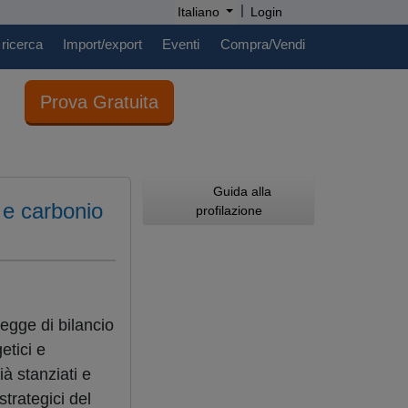
|
Italiano
Login
 ricerca
Import/export
Eventi
Compra/Vendi
Prova Gratuita
Guida alla
 e carbonio
profilazione
legge di bilancio
etici e
à stanziati e
strategici del