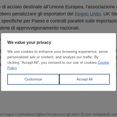
 di acciaio destinate all’Unione Europea, l’associazione
bbero penalizzare gli esportatori del
Regno Unito
. UK St
 specifiche per Paese e controlli paralleli sulle importazio
catene di approvvigionamento nazionali.
i scambio delle emissioni (UK ETS)
lessiva del sistema ETS per allineare i prezzi del carbon
alizzazione della produzione ad alta intensità di emission
rmonizzazione potrebbe mettere gli esportatori britannic
oraggiare gli investimenti a basse emissioni di carbonio
in Lingua e Letteratura Inglese ho trascorso gli ultimi 15 anni sviluppando un