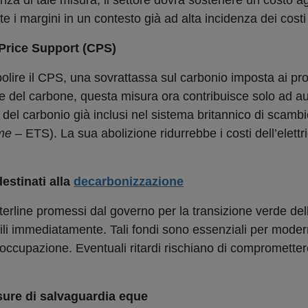
nza di tale misura, il settore dovrà sostenere un costo ag
te i margini in un contesto già ad alta incidenza dei costi
 Price Support (CPS)
olire il CPS, una sovrattassa sul carbonio imposta ai pro
e del carbone, questa misura ora contribuisce solo ad a
i del carbonio già inclusi nel sistema britannico di scambi
me
– ETS). La sua abolizione ridurrebbe i costi dell’elettri
destinati alla
decarbonizzazione
sterline promessi dal governo per la transizione verde dell
ili immediatamente. Tali fondi sono essenziali per modern
 l’occupazione. Eventuali ritardi rischiano di comprometter
sure di salvaguardia eque