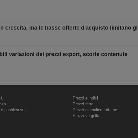
 in crescita, ma le basse offerte d'acquisto limitano g
bili variazioni dei prezzi export, scorte contenute
tà
Prezzi e indici
nza
Prezzi ferro
 e pubblicazioni
Prezzi giornalieri rottame
Prezzi vergella