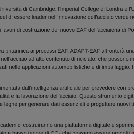
versità di Cambridge, l'Imperial College di Londra e l'U
teel di essere leader nell'innovazione dell'acciaio verde 
ei lavori di costruzione del nuovo EAF dell'acciaieria di Po
ica britannica ai processi EAF, ADAPT-EAF affronterà una 
 nell'acciaio ad alto contenuto di riciclato, che possono i
izzati nelle applicazioni automobilistiche e di imballaggio, 
imentata dall'intelligenza artificiale per prevedere con p
ualità e la lavorazione dell'acciaio. Questo strumento digi
le leghe per generare dati essenziali e progettare nuovi ti
accademici costruiranno una piattaforma digitale e speri
cciaio a basso tenore di CO₂ che possano essere prodotti 