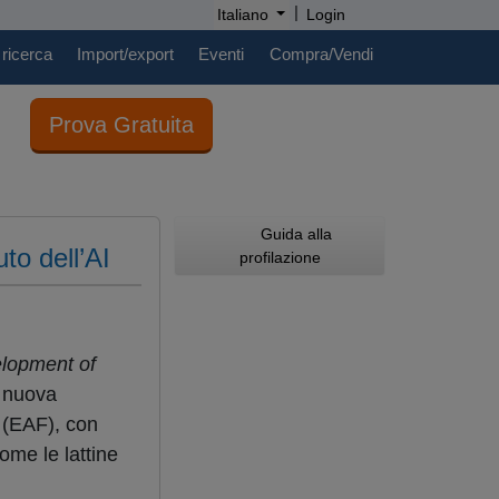
|
Italiano
Login
 ricerca
Import/export
Eventi
Compra/Vendi
Prova Gratuita
Guida alla
to dell’AI
profilazione
elopment of
a nuova
o (EAF), con
come le lattine