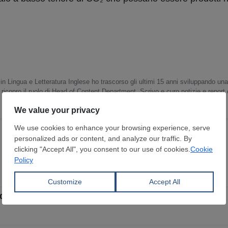
in Lingua e Letteratura Inglese ho trascorso gli ultimi 15 anni sviluppando un
 ricopro il ruolo di Head of Content Department. Scrivo e curo notizie e report
o e sulle dinamiche del mercato globale.
 di CO2 entro il 2050