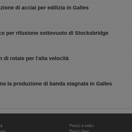
one di acciai per edilizia in Galles
arco per rifusione sottovuoto di Stocksbridge
 di rotaie per l'alta velocità
na la produzione di banda stagnata in Galles
tà
Prezzi e indici
nza
Prezzi ferro