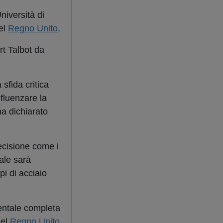
niversità di
nel
Regno Unito
.
rt Talbot da
sfida critica
nfluenzare la
ha dichiarato
recisione come i
tale sarà
pi di acciaio
mentale completa
nel
Regno Unito
.