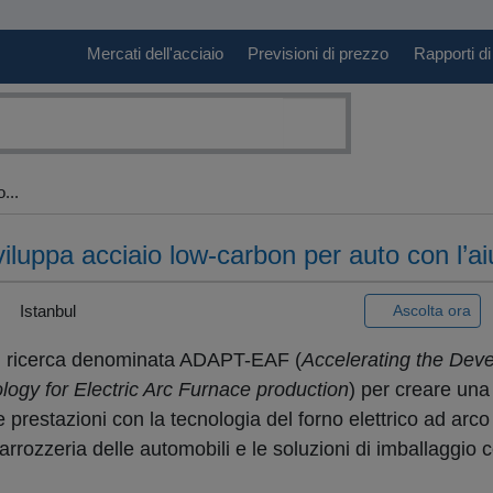
Mercati dell'acciaio
Previsioni di prezzo
Rapporti di
...
luppa acciaio low-carbon per auto con l’aiu
Istanbul
Ascolta ora
 di ricerca denominata ADAPT-EAF (
Accelerating the Dev
ogy for Electric Arc Furnace production
) per creare un
e prestazioni con la tecnologia del forno elettrico ad arc
a carrozzeria delle automobili e le soluzioni di imballaggio 