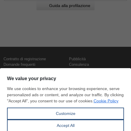
Guida alla profilazione
Contratto di registrazione
Pubblicità
Domande frequenti
Consulenza
Informativa sull'uso dei cookie
Rapporti e pubblicazioni
Presentazione
Contattaci
Termini di utilizzo
Politica di riservatezza
Prezzi e indici
Copyright © SteelOrbis Electronic
Marketplace Inc.
Prezzi ferro
Tutti i diritti riservati
Prezzi giornalieri rottame
Prezzi vergella
Abbonamento
Pagamento