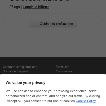
07 ago |
Lunghi e billette
Guida alla profilazione
Contratto di registrazione
Pubblicità
Domande frequenti
Consulenza
Informativa sull'uso dei cookie
Rapporti e pubblicazioni
Presentazione
Contattaci
Termini di utilizzo
Politica di riservatezza
Prezzi e indici
Copyright © SteelOrbis Electronic