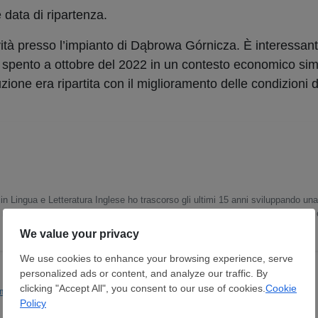
data di ripartenza.
tività presso l’impianto di Dąbrowa Górnicza. È interessan
spento a ottobre del 2022 in un contesto economico simi
ione era ripartita con il miglioramento delle condizioni 
in Lingua e Letteratura Inglese ho trascorso gli ultimi 15 anni sviluppando un
 ricopro il ruolo di Head of Content Department. Scrivo e curo notizie e report
o e sulle dinamiche del mercato globale.
mia