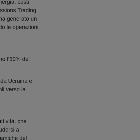
ergia, costi
issions Trading
 ha generato un
do le operazioni
no l’80% del
io da Ucraina e
i verso la
ttività, che
udersi a
namiche del