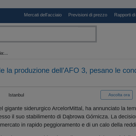
Mercati dell'acciaio
Previsioni di prezzo
Rapporti di
a:...
e la produzione dell’AFO 3, pesano le cond
|
Istanbul
Ascolta ora
 del gigante siderurgico ArcelorMittal, ha annunciato la t
esso il suo stabilimento di Dąbrowa Górnicza. La decisio
 mercato in rapido peggioramento e di un calo della reddit