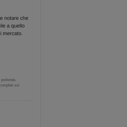
te notare che
le a quello
di mercato.
a profonda
 completi sui