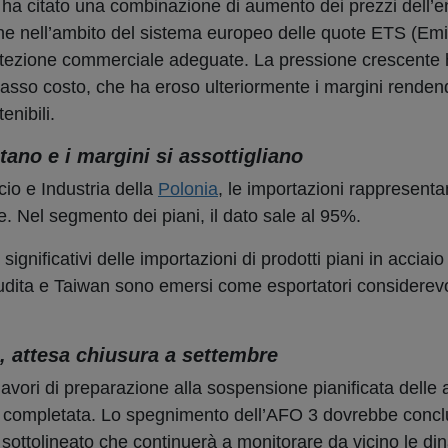
 ha citato una combinazione di aumento dei prezzi dell’en
one nell’ambito del sistema europeo delle quote ETS (Em
otezione commerciale adeguate. La pressione crescente
 basso costo, che ha eroso ulteriormente i margini renden
nibili.
ano e i margini si assottigliano
io e Industria della
Polonia
, le importazioni rappresenta
 Nel segmento dei piani, il dato sale al 95%.
 significativi delle importazioni di prodotti piani in accia
dita e Taiwan sono emersi come esportatori considerevol
, attesa chiusura a settembre
lavori di preparazione alla sospensione pianificata delle a
e completata. Lo spegnimento dell’AFO 3 dovrebbe concl
sottolineato che continuerà a monitorare da vicino le di