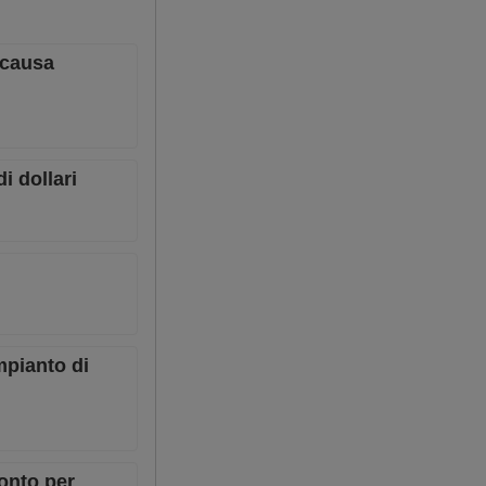
 causa
i dollari
mpianto di
ronto per