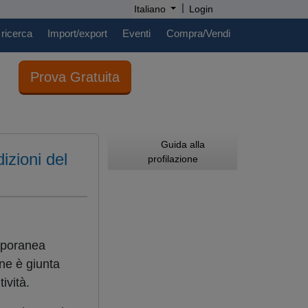
|
Italiano
Login
 ricerca
Import/export
Eventi
Compra/Vendi
Prova Gratuita
Guida alla
izioni del
profilazione
emporanea
ne è giunta
ività.