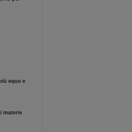
 più equo e
i materie