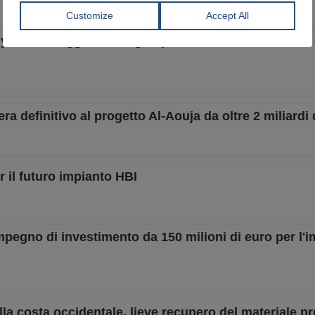
ny cerca maggior sostegno per la decarbonizzazione
era definitivo al progetto Al-Aouja da oltre 2 miliardi d
r il futuro impianto HBI
egno di investimento da 150 milioni di euro per l'i
sulla costa occidentale, lieve recupero del materiale p