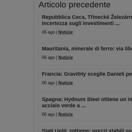
Articolo precedente
Repubblica Ceca, Třinecké Železár
incertezza sugli investimenti ...
06 ago |
Notizie
Mauritania, minerale di ferro: via lib
06 ago |
Notizie
Francia: GravitHy sceglie Danieli pe
06 ago |
Notizie
Spagna: Hydnum Steel ottiene un imp
acciaio verde a ...
06 ago |
Notizie
Stati Uniti, rottame: prezzi stabili 