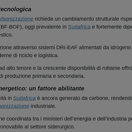
 tecnologica
rbonizzazione
richiede un cambiamento strutturale rispet
e (BF-BOF), oggi prevalente in
Sudafrica
e fortemente dip
stico.
oduzione attraverso sistemi DRI-EAF alimentati da idrogeno
rne di riciclo e logistica.
 ad alto tenore e la crescente disponibilità di rottame off
i di produzione primaria e secondaria.
ergetico: un fattore abilitante
ità in
Sudafrica
è ancora generato da carbone, rendendo 
bonizzazione
industriale.
 coordinata tra i ministeri dell’energia e dell’industria p
rinnovabile al settore siderurgico.