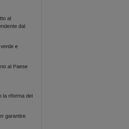
to al
endente dal
 verde e
rono al Paese
la riforma del
er garantire