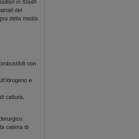
sition in South
triali del
opra della media
combustibili con
ull’idrogeno e
i cattura,
derurgico
la catena di