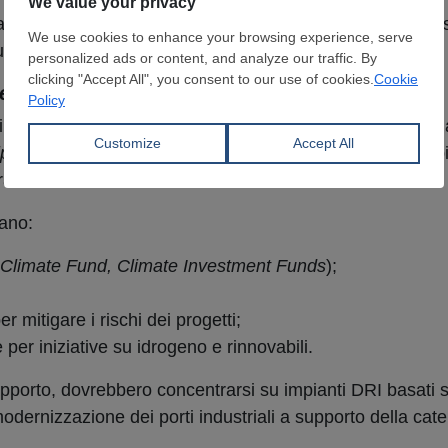
azione dei sistemi di rendicontazione e verifica delle emi
udafricana nei futuri mercati globali a basse emissioni.
ternazionale
non saranno sufficienti a coprire il fabbisogno di 30 milia
ip
(JETP) come modello di riferimento per mobilitare capit
rancia e Germania.
rano:
Climate Fund, Climate Investment Funds
);
r mitigare i rischi dei progetti;
 per iniziative su idrogeno e rinnovabili.
rapporto, dovrebbero concentrarsi su impianti DRI basati s
odernizzazione dei porti industriali a supporto della cat