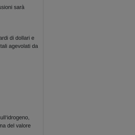
ssioni sarà
rdi di dollari e
ali agevolati da
ull’idrogeno,
ena del valore