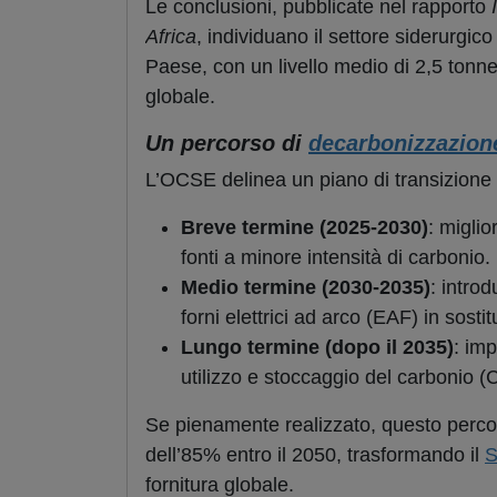
Le conclusioni, pubblicate nel rapporto
Africa
, individuano il settore siderurgico
Paese, con un livello medio di 2,5 tonne
globale.
Un percorso di
decarbonizzazion
L’OCSE delinea un piano di transizione i
Breve termine (2025-2030)
: miglio
fonti a minore intensità di carbonio.
Medio termine (2030-2035)
: intro
forni elettrici ad arco (EAF) in sostit
Lungo termine (dopo il 2035)
: im
utilizzo e stoccaggio del carbonio 
Se pienamente realizzato, questo percor
dell’85% entro il 2050, trasformando il
S
fornitura globale.