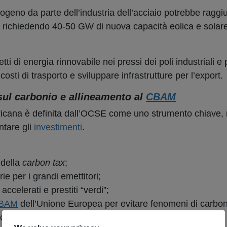
ogeno da parte dell’industria dell’acciaio potrebbe raggi
0, richiedendo 40-50 GW di nuova capacità eolica e solare
ti di energia rinnovabile nei pressi dei poli industriali e
osti di trasporto e sviluppare infrastrutture per l’export.
 sul carbonio e allineamento al
CBAM
ricana è definita dall’OCSE come uno strumento chiave,
ntare gli
investimenti
.
della
carbon tax
;
ie per i grandi emettitori;
ccelerati e prestiti “verdi”;
BAM
dell’Unione Europea per evitare fenomeni di carbo
 carbonio).