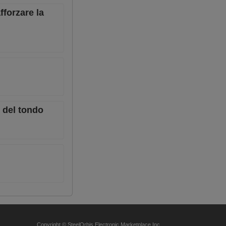
fforzare la
i del tondo
Copyright © SteelOrbis Electronic Marketplace Inc.