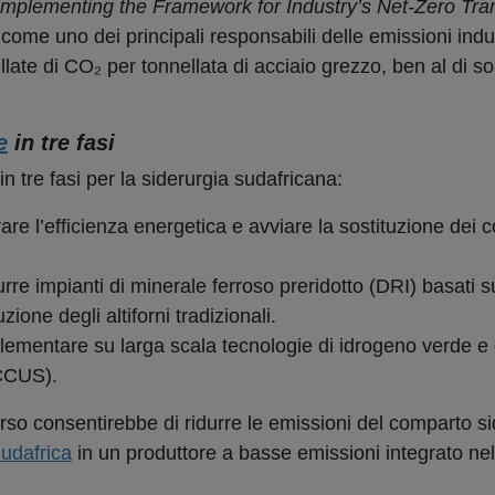
Implementing the Framework for Industry’s Net-Zero Tran
 come uno dei principali responsabili delle emissioni indus
llate di CO₂ per tonnellata di acciaio grezzo, ben al di s
e
in tre fasi
n tre fasi per la siderurgia sudafricana:
rare l’efficienza energetica e avviare la sostituzione dei 
durre impianti di minerale ferroso preridotto (DRI) basati s
uzione degli altiforni tradizionali.
plementare su larga scala tecnologie di idrogeno verde e d
(CCUS).
so consentirebbe di ridurre le emissioni del comparto si
udafrica
in un produttore a basse emissioni integrato nel