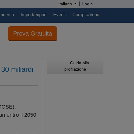
|
Italiano
Login
 ricerca
Import/export
Eventi
Compra/Vendi
Prova Gratuita
Guida alla
30 miliardi
profilazione
(OCSE),
ari entro il 2050