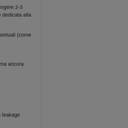
ungere 2-3
 dedicata alla
 portuali (come
 ma ancora
n leakage