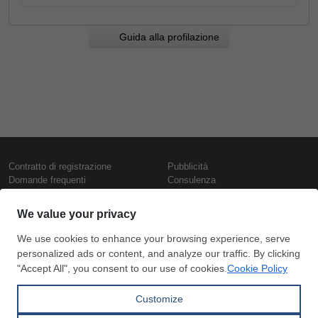
Guida alla profilazione
Contratto di registrazione
Pubblicità
Domande frequenti
Consulenza
Informativa sull'uso dei cookie
Rapporti e pubblicazioni
Presentazione
Contattaci
Termini di utilizzo
Politica di riservatezza
Prezzi e indici
Copyright © SteelOrbis Electronic
Marketplace Inc.
Prezzi ferro
Tutti i diritti riservati
Prezzi giornalieri rottame