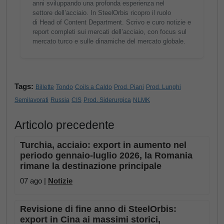
anni sviluppando una profonda esperienza nel
settore dell’acciaio. In SteelOrbis ricopro il ruolo
di Head of Content Department. Scrivo e curo notizie e
report completi sui mercati dell’acciaio, con focus sul
mercato turco e sulle dinamiche del mercato globale.
Tags:
Billette
Tondo
Coils a Caldo
Prod. Piani
Prod. Lunghi
Semilavorati
Russia
CIS
Prod. Siderurgica
NLMK
Articolo precedente
Turchia, acciaio: export in aumento nel
periodo gennaio-luglio 2026, la Romania
rimane la destinazione principale
07 ago |
Notizie
Revisione di fine anno di SteelOrbis:
export in Cina ai massimi storici,