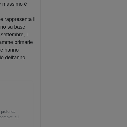
ore massimo è
e rappresenta il
meno su base
settembre, il
 bramme primarie
 che hanno
do dell'anno
a profonda
 completi sui