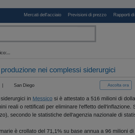
Mercati dell'acciaio
Previsioni di prezzo
Rapporti di
o:...
a produzione nei complessi siderurgici
3) |
San Diego
Ascolta ora
siderurgici in
Messico
si è attestato a 516 milioni di doll
reali o rettificati per eliminare l'effetto dell'inflazione. S
), secondo le statistiche dell'agenzia nazionale di statis
imarie è crollato del 71,1% su base annua a 96 milioni di