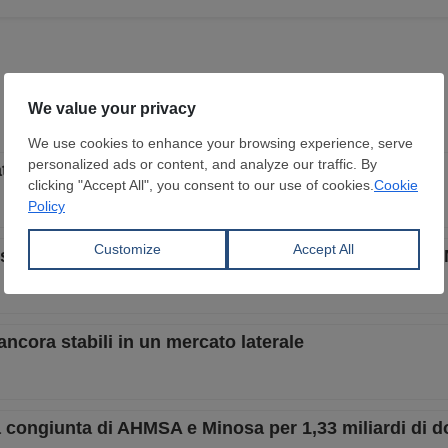
cato domestico continuano a diminuire
esso preferenziale agli USA dopo la revisione dell’
ncora stabili in un mercato laterale
ta congiunta di AHMSA e Minosa per 1,33 miliardi di do