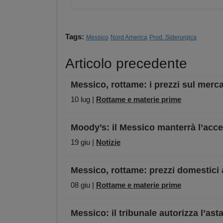
Tags:
Messico
Nord America
Prod. Siderurgica
Articolo precedente
Messico, rottame: i prezzi sul mer
10 lug |
Rottame e materie prime
Moody’s: il Messico manterrà l’acc
19 giu |
Notizie
Messico, rottame: prezzi domestici a
08 giu |
Rottame e materie prime
Messico: il tribunale autorizza l’as