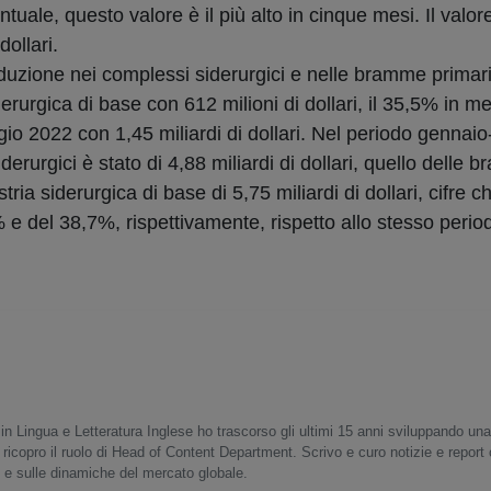
ntuale, questo valore è il più alto in cinque mesi. Il val
ollari.
duzione nei complessi siderurgici e nelle bramme primari
derurgica di base con 612 milioni di dollari, il 35,5% in 
o 2022 con 1,45 miliardi di dollari. Nel periodo gennaio-
erurgici è stato di 4,88 miliardi di dollari, quello delle
ustria siderurgica di base di 5,75 miliardi di dollari, cifre
% e del 38,7%, rispettivamente, rispetto allo stesso perio
in Lingua e Letteratura Inglese ho trascorso gli ultimi 15 anni sviluppando un
 ricopro il ruolo di Head of Content Department. Scrivo e curo notizie e report
o e sulle dinamiche del mercato globale.