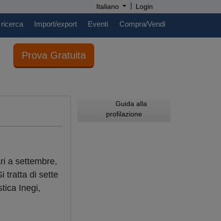
|
Italiano
Login
 ricerca
Import/export
Eventi
Compra/Vendi
Prova Gratuita
Guida alla
profilazione
ari a settembre,
i tratta di sette
tica Inegi,