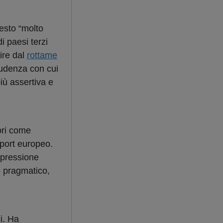
esto “molto
i paesi terzi
tire dal
rottame
rudenza con cui
iù assertiva e
ori come
xport europeo.
ppressione
o pragmatico,
i. Ha