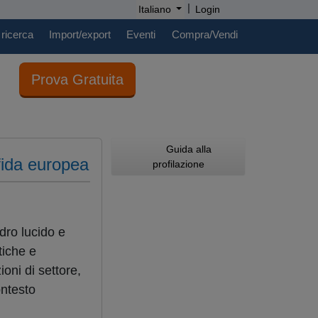
|
Italiano
Login
 ricerca
Import/export
Eventi
Compra/Vendi
Prova Gratuita
Guida alla
sfida europea
profilazione
dro lucido e
tiche e
ioni di settore,
ontesto