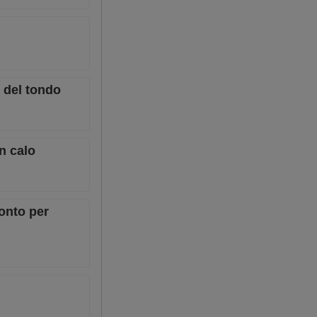
i del tondo
in calo
ronto per