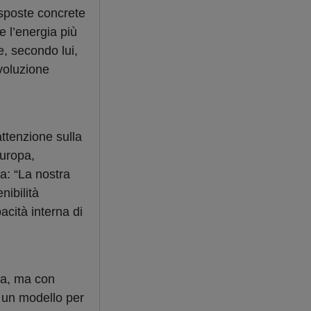
isposte concrete
 l’energia più
e, secondo lui,
ivoluzione
attenzione sulla
Europa,
ra: “La nostra
nibilità
acità interna di
ita, ma con
gi un modello per