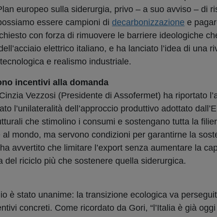
lan europeo sulla siderurgia, privo – a suo avviso – di r
possiamo essere campioni di
decarbonizzazione
e pagare
 chiesto con forza di rimuovere le barriere ideologiche ch
ll’acciaio elettrico italiano, e ha lanciato l’idea di una r
 tecnologica e realismo industriale.
vono incentivi alla domanda
, Cinzia Vezzosi (Presidente di Assofermet) ha riportato l’
ato l’unilateralità dell’approccio produttivo adottato dall’
tturali che stimolino i consumi e sostengano tutta la filie
 al mondo, ma servono condizioni per garantirne la soste
 ha avvertito che limitare l’export senza aumentare la cap
a del riciclo più che sostenere quella siderurgica.
ggio è stato unanime: la transizione ecologica va persegu
entivi concreti. Come ricordato da Gori, “l’Italia è già og