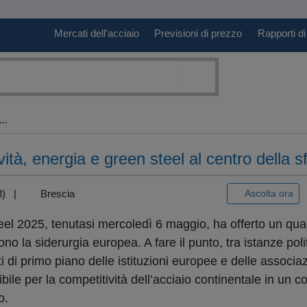
Mercati dell'acciaio
Previsioni di prezzo
Rapporti di
..
ità, energia e green steel al centro della 
+3) |
Brescia
Ascolta ora
el 2025, tenutasi mercoledì 6 maggio, ha offerto un qua
ono la siderurgia europea. A fare il punto, tra istanze poli
i di primo piano delle istituzioni europee e delle associaz
bile per la competitività dell’acciaio continentale in un c
o.