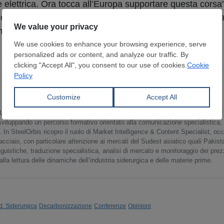
se elettrica. Ora tocca all’Europa supportare questa cors
ne industriale” capace di leggere la resilienza dell’acci
 per una filiera integrata e competitiva.
l’Università degli Studi Internazionali di Roma, ho conseguito anche un master
, sviluppando un percorso formativo orientato alla comunicazione specialistica, a
i. In SteelOrbis ricopro il ruolo di Market Intelligence & Content Specialist, o
l’acciaio, con particolare attenzione ai mercati del Sudest asiatico quali Pakist
guistiche, traduzione specialistica, analisi di mercato e monitoraggio dei prez
alla lettura delle dinamiche dell’industria siderurgica e delle materie prime.
d. Siderurgica
Decarbonizzazione
Conferenze
Opinioni