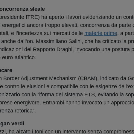
concorrenza sleale
presidente ITRE) ha aperto i lavori evidenziando un cont
energetici ancora troppo elevati, concorrenza da parte d
ali, e l’incertezza sui mercati delle
materie prime
, a par
 anche dall’on. Massimiliano Salini, che ha criticato la p
dicazioni del Rapporto Draghi, invocando una postura p
o euro-atlantico.
ecare
on Border Adjustment Mechanism (CBAM), indicato da G
ce contro le elusioni e compatibile con le esigenze dell’e
monizzarlo con la riforma del sistema ETS, evitando la so
imprese energivore. Entrambi hanno invocato un approcci
renza retorica”.
ogan verdi
ozzi, ha alzato i toni con un intervento senza compromess