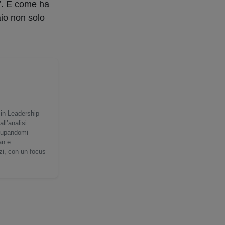
a”. E come ha
aio non solo
 in Leadership
ll’analisi
ccupandomi
an e
zi, con un focus