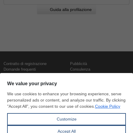
Guida alla profilazione
Contratto di registrazione
Pubblicità
Domande frequenti
Consulenza
Informativa sull'uso dei cookie
Rapporti e pubblicazioni
Presentazione
Contattaci
Termini di utilizzo
Politica di riservatezza
Prezzi e indici
Copyright © SteelOrbis Electronic
Marketplace Inc.
Prezzi ferro
Tutti i diritti riservati
Prezzi giornalieri rottame
Prezzi vergella