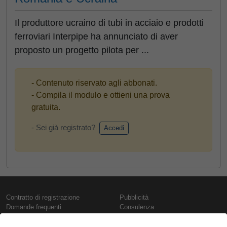
Il produttore ucraino di tubi in acciaio e prodotti
ferroviari Interpipe ha annunciato di aver
proposto un progetto pilota per ...
- Contenuto riservato agli abbonati.
- Compila il modulo e ottieni una prova
gratuita.
- Sei già registrato?
Accedi
Contratto di registrazione
Pubblicità
Domande frequenti
Consulenza
Informativa sull'uso dei cookie
Rapporti e pubblicazioni
Presentazione