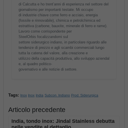
di Calcutta e ho trent’anni di esperienza nel settore del
giornalismo per importanti testate. Mi occupo
di industrie chiave come ferro e acciaio, energia
(fossile e rinnovabile), chimica e petrolchimica ed
estrattiva (carbone, bauxite, minerale di ferro e rame).
Lavoro come corrispondente per
SteelOrbis focalizzandomi sul
settore siderurgico indiano, in particolare riguardo alle
tendenze di prezzo e agli scambi commerciali lungo
tutta la catena del valore, alla creazione e
utilizzo della capacità produttiva, allo sviluppo aziendal
e, al quadro politico-
governativo e alle notizie di settore.
Tags:
Inox
Inox
India
Subcon. Indiano
Prod. Siderurgica
Articolo precedente
India, tondo inox: Jindal Stainless debutta
nelle vendite al dettaglio