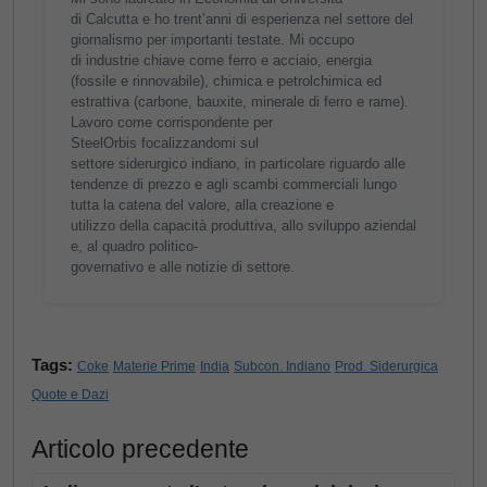
di Calcutta e ho trent’anni di esperienza nel settore del
giornalismo per importanti testate. Mi occupo
di industrie chiave come ferro e acciaio, energia
(fossile e rinnovabile), chimica e petrolchimica ed
estrattiva (carbone, bauxite, minerale di ferro e rame).
Lavoro come corrispondente per
SteelOrbis focalizzandomi sul
settore siderurgico indiano, in particolare riguardo alle
tendenze di prezzo e agli scambi commerciali lungo
tutta la catena del valore, alla creazione e
utilizzo della capacità produttiva, allo sviluppo aziendal
e, al quadro politico-
governativo e alle notizie di settore.
Tags:
Coke
Materie Prime
India
Subcon. Indiano
Prod. Siderurgica
Quote e Dazi
Articolo precedente