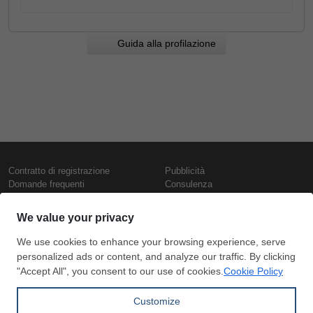
Guida alla profilazione
Contratto di registrazione
Pubblicità
Domande frequenti
Consulenza
Informativa sull'uso dei cookie
Rapporti e pubblicazioni
Presentazione
Contattaci
Termini di utilizzo
Politica di riservatezza
Prezzi e indici
Copyright © SteelOrbis Electronic
Marketplace Inc.
Prezzi ferro
Tutti i diritti riservati
Prezzi giornalieri rottame