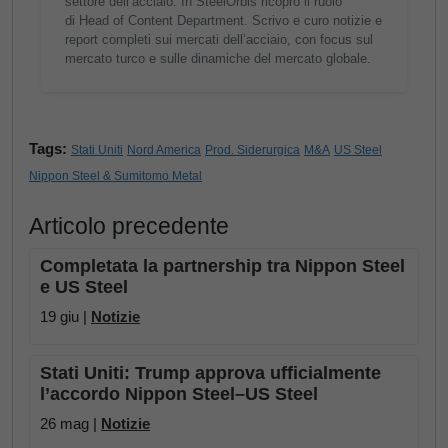
settore dell’acciaio. In SteelOrbis ricopro il ruolo
di Head of Content Department. Scrivo e curo notizie e
report completi sui mercati dell’acciaio, con focus sul
mercato turco e sulle dinamiche del mercato globale.
Tags:
Stati Uniti
Nord America
Prod. Siderurgica
M&A
US Steel
Nippon Steel & Sumitomo Metal
Articolo precedente
Completata la partnership tra Nippon Steel
e US Steel
19 giu |
Notizie
Stati Uniti: Trump approva ufficialmente
l’accordo Nippon Steel–US Steel
26 mag |
Notizie