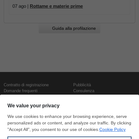
07 ago |
Rottame e materie prime
Guida alla profilazione
Contratto di registrazione
Pubblicità
Domande frequenti
Consulenza
Informativa sull'uso dei cookie
Rapporti e pubblicazioni
Presentazione
Contattaci
Termini di utilizzo
Politica di riservatezza
Prezzi e indici
Copyright © SteelOrbis Electronic