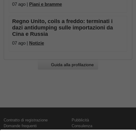
07 ago |
Piani e bramme
Regno Unito, coils a freddo: terminati i
dazi antidumping sulle importazioni da
Cina e Russia
07 ago |
Notizie
Guida alla profilazione
Contratto di registrazione
Pubblicità
Domande frequenti
Consulenza
Informativa sull'uso dei cookie
Rapporti e pubblicazioni